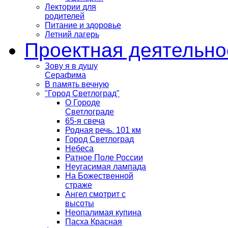
Лектории для
родителей
Питание и здоровье
Летний лагерь
Проектная деятельно
Зову я в душу
Серафима
В память вечную
"Город Светлоград"
О Городе
Светлограде
65-я свеча
Родная речь. 101 км
Город Светлоград
Небеса
Ратное Поле России
Неугасимая лампада
На Божественной
страже
Ангел смотрит с
высоты
Неопалимая купина
Пасха Красная