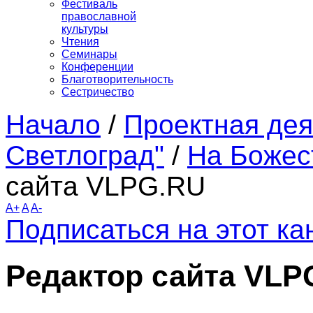
Фестиваль
православной
культуры
Чтения
Семинары
Конференции
Благотворительность
Сестричество
Начало
/
Проектная дея
Светлоград"
/
На Божес
сайта VLPG.RU
A+
A
A-
Подписаться на этот к
Редактор сайта VLP