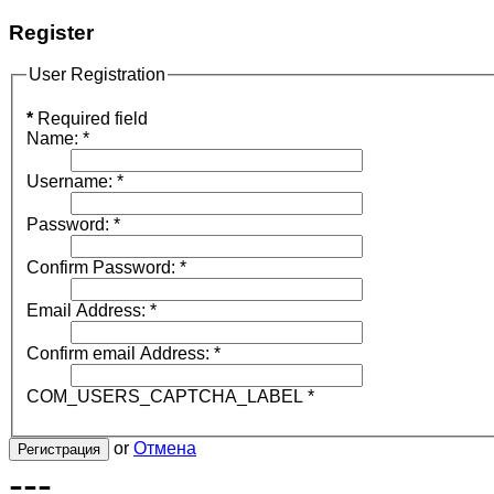
Register
User Registration
*
Required field
Name:
*
Username:
*
Password:
*
Confirm Password:
*
Email Address:
*
Confirm email Address:
*
COM_USERS_CAPTCHA_LABEL
*
or
Отмена
Регистрация
---