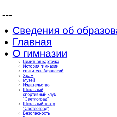
---
Сведения об образов
Главная
О гимназии
Визитная карточка
История гимназии
святитель Афанасий
Храм
Музей
Издательство
Школьный
спортивный клуб
"Светлоград"
Школьный театр
"Светлоград"
Безопасность