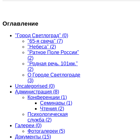
Оглавление
"Город Светлоград"
(0)
"65-я свеча"
(7)
"Небеса"
(2)
"Ратное Поле России"
(2)
"Родная речь. 101км."
(2)
О Городе Светлограде
(3)
Uncategorised
(0)
Администрация
(8)
Конференции
(1)
Семинары
(1)
Чтения
(2)
Психологическая
служба
(2)
Галереи
(0)
Фотогалереи
(5)
Документы
(15)