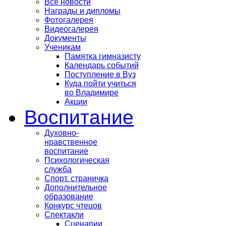
Все новости
Награды и дипломы
Фотогалерея
Видеогалерея
Документы
Ученикам
Памятка гимназисту
Календарь событий
Поступление в Вуз
Куда пойти учиться
во Владимире
Акции
Воспитание
Духовно-
нравственное
воспитание
Психологическая
служба
Спорт. страничка
Дополнительное
образование
Конкурс чтецов
Спектакли
Сценарии