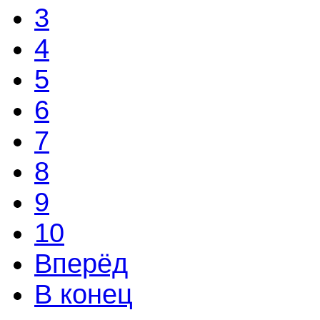
3
4
5
6
7
8
9
10
Вперёд
В конец