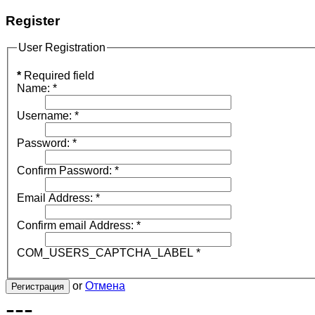
Register
User Registration
*
Required field
Name:
*
Username:
*
Password:
*
Confirm Password:
*
Email Address:
*
Confirm email Address:
*
COM_USERS_CAPTCHA_LABEL
*
or
Отмена
Регистрация
---