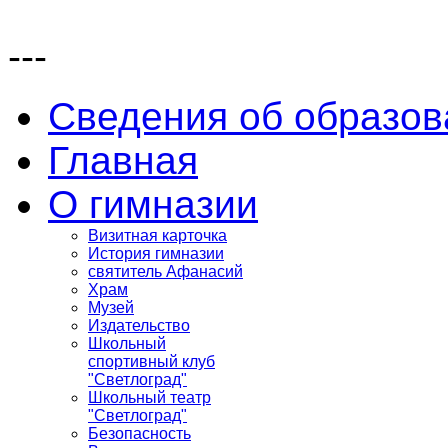
---
Сведения об образов
Главная
О гимназии
Визитная карточка
История гимназии
святитель Афанасий
Храм
Музей
Издательство
Школьный
спортивный клуб
"Светлоград"
Школьный театр
"Светлоград"
Безопасность