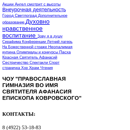
Акции
Ангел смотрит с высоты
Внеурочная деятельность
Город Светлоград
Дополнительное
Духовно
образование
нравственное
воспитание
Зову я в душу
Серафима
Конференции
Летний лагерь
Неопалимая
На Божественной страже
купина
Олимпиады и конкурсы
Пасха
Красная
Святитель Афанасий
Сестричество
Спектакли
Спорт
страничка
Хор
Храм
Чтения
ЧОУ "ПРАВОСЛАВНАЯ
ГИМНАЗИЯ ВО ИМЯ
СВЯТИТЕЛЯ АФАНАСИЯ
ЕПИСКОПА КОВРОВСКОГО"
КОНТАКТЫ:
8 (4922) 53-18-83