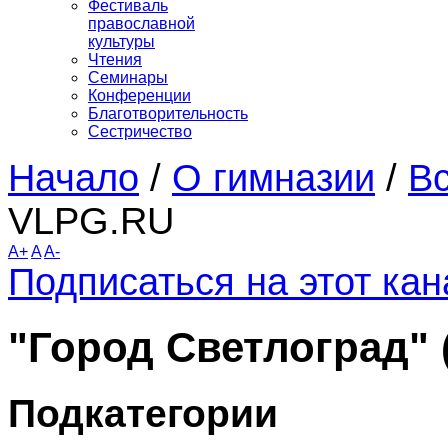
Фестиваль
православной
культуры
Чтения
Семинары
Конференции
Благотворительность
Сестричество
Начало
/
О гимназии
/
Вс
VLPG.RU
A+
A
A-
Подписаться на этот ка
"Город Светлоград" 
Подкатегории