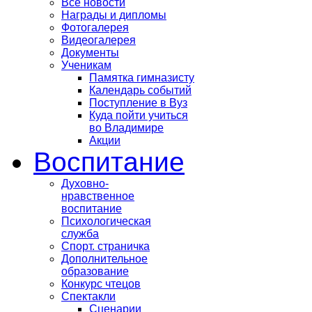
Все новости
Награды и дипломы
Фотогалерея
Видеогалерея
Документы
Ученикам
Памятка гимназисту
Календарь событий
Поступление в Вуз
Куда пойти учиться
во Владимире
Акции
Воспитание
Духовно-
нравственное
воспитание
Психологическая
служба
Спорт. страничка
Дополнительное
образование
Конкурс чтецов
Спектакли
Сценарии