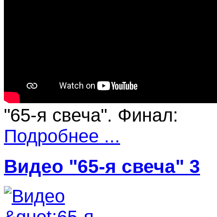
"65-я свеча". Финал:
Подробнее ...
Видео "65-я свеча" 3