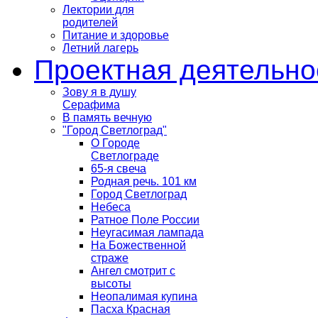
Лектории для
родителей
Питание и здоровье
Летний лагерь
Проектная деятельно
Зову я в душу
Серафима
В память вечную
"Город Светлоград"
О Городе
Светлограде
65-я свеча
Родная речь. 101 км
Город Светлоград
Небеса
Ратное Поле России
Неугасимая лампада
На Божественной
страже
Ангел смотрит с
высоты
Неопалимая купина
Пасха Красная