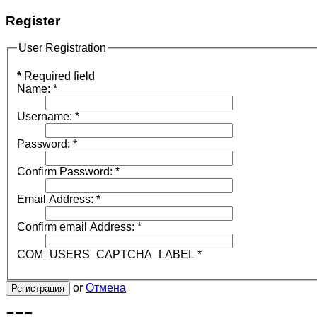
Register
User Registration
*
Required field
Name:
*
Username:
*
Password:
*
Confirm Password:
*
Email Address:
*
Confirm email Address:
*
COM_USERS_CAPTCHA_LABEL
*
or
Отмена
Регистрация
---