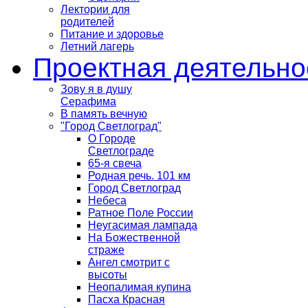
Лектории для
родителей
Питание и здоровье
Летний лагерь
Проектная деятельно
Зову я в душу
Серафима
В память вечную
"Город Светлоград"
О Городе
Светлограде
65-я свеча
Родная речь. 101 км
Город Светлоград
Небеса
Ратное Поле России
Неугасимая лампада
На Божественной
страже
Ангел смотрит с
высоты
Неопалимая купина
Пасха Красная