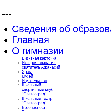
---
Сведения об образов
Главная
О гимназии
Визитная карточка
История гимназии
святитель Афанасий
Храм
Музей
Издательство
Школьный
спортивный клуб
"Светлоград"
Школьный театр
"Светлоград"
Безопасность