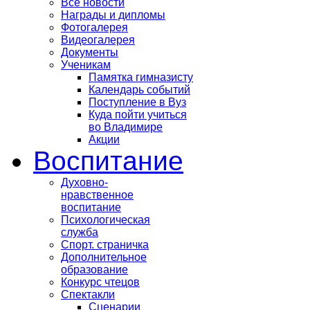
Все новости
Награды и дипломы
Фотогалерея
Видеогалерея
Документы
Ученикам
Памятка гимназисту
Календарь событий
Поступление в Вуз
Куда пойти учиться
во Владимире
Акции
Воспитание
Духовно-
нравственное
воспитание
Психологическая
служба
Спорт. страничка
Дополнительное
образование
Конкурс чтецов
Спектакли
Сценарии