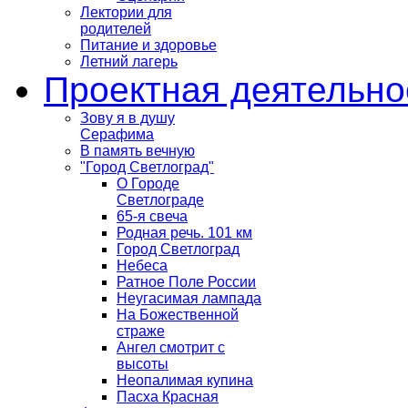
Лектории для
родителей
Питание и здоровье
Летний лагерь
Проектная деятельно
Зову я в душу
Серафима
В память вечную
"Город Светлоград"
О Городе
Светлограде
65-я свеча
Родная речь. 101 км
Город Светлоград
Небеса
Ратное Поле России
Неугасимая лампада
На Божественной
страже
Ангел смотрит с
высоты
Неопалимая купина
Пасха Красная