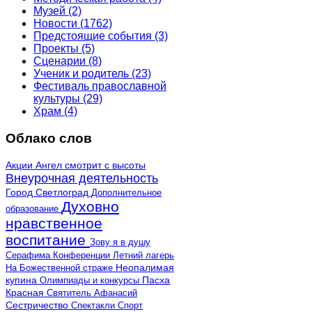
Музей
(2)
Новости
(1762)
Предстоящие события
(3)
Проекты
(5)
Сценарии
(8)
Ученик и родитель
(23)
Фестиваль православной
культуры
(29)
Храм
(4)
Облако слов
Акции
Ангел смотрит с высоты
Внеурочная деятельность
Город Светлоград
Дополнительное
Духовно
образование
нравственное
воспитание
Зову я в душу
Серафима
Конференции
Летний лагерь
Неопалимая
На Божественной страже
купина
Олимпиады и конкурсы
Пасха
Красная
Святитель Афанасий
Сестричество
Спектакли
Спорт