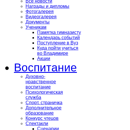
Все новости
Награды и дипломы
Фотогалерея
Видеогалерея
Документы
Ученикам
Памятка гимназисту
Календарь событий
Поступление в Вуз
Куда пойти учиться
во Владимире
Акции
Воспитание
Духовно-
нравственное
воспитание
Психологическая
служба
Спорт. страничка
Дополнительное
образование
Конкурс чтецов
Спектакли
Сценарии