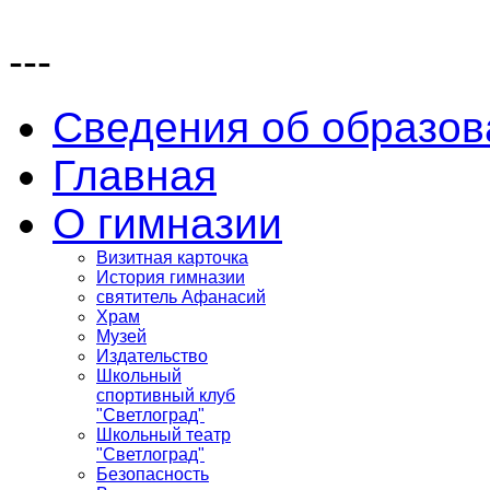
---
Сведения об образов
Главная
О гимназии
Визитная карточка
История гимназии
святитель Афанасий
Храм
Музей
Издательство
Школьный
спортивный клуб
"Светлоград"
Школьный театр
"Светлоград"
Безопасность