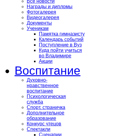
Все новости
Награды и дипломы
Фотогалерея
Видеогалерея
Документы
Ученикам
Памятка гимназисту
Календарь событий
Поступление в Вуз
Куда пойти учиться
во Владимире
Акции
Воспитание
Духовно-
нравственное
воспитание
Психологическая
служба
Спорт. страничка
Дополнительное
образование
Конкурс чтецов
Спектакли
Сценарии