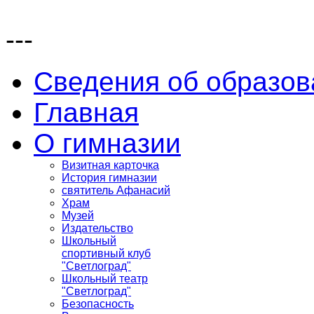
---
Сведения об образов
Главная
О гимназии
Визитная карточка
История гимназии
святитель Афанасий
Храм
Музей
Издательство
Школьный
спортивный клуб
"Светлоград"
Школьный театр
"Светлоград"
Безопасность