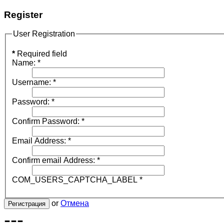
Register
User Registration
*
Required field
Name:
*
Username:
*
Password:
*
Confirm Password:
*
Email Address:
*
Confirm email Address:
*
COM_USERS_CAPTCHA_LABEL
*
or
Отмена
Регистрация
---