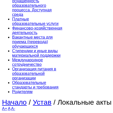
оснащенность
образовательного
процесса. Доступная
среда
Платные
образовательные услуги
Финансово-хозяйственная
деятельность
Вакантные места для
приема (перевода)
обучающихся
Стипендии и иные виды
материальной поддержки
Международное
сотрудничество
Организация питания в
образовательной
организации
Образовательные
стандарты и требования
Родителям
Начало
/
Устав
/
Локальные акты
A+
A
A-