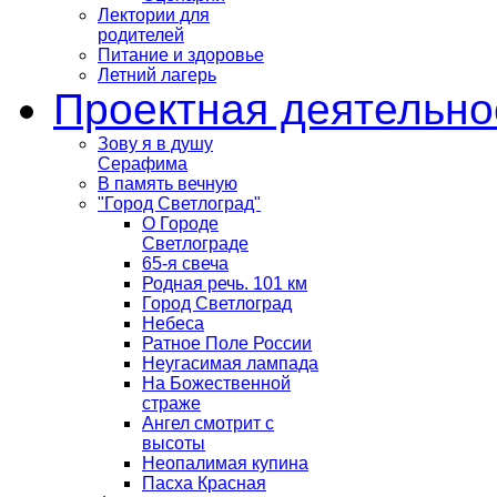
Лектории для
родителей
Питание и здоровье
Летний лагерь
Проектная деятельно
Зову я в душу
Серафима
В память вечную
"Город Светлоград"
О Городе
Светлограде
65-я свеча
Родная речь. 101 км
Город Светлоград
Небеса
Ратное Поле России
Неугасимая лампада
На Божественной
страже
Ангел смотрит с
высоты
Неопалимая купина
Пасха Красная