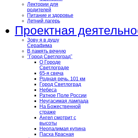
Лектории для
родителей
Питание и здоровье
Летний лагерь
Проектная деятельно
Зову я в душу
Серафима
В память вечную
"Город Светлоград"
О Городе
Светлограде
65-я свеча
Родная речь. 101 км
Город Светлоград
Небеса
Ратное Поле России
Неугасимая лампада
На Божественной
страже
Ангел смотрит с
высоты
Неопалимая купина
Пасха Красная