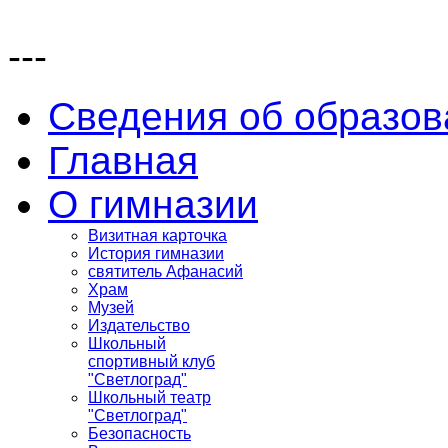
---
Сведения об образов
Главная
О гимназии
Визитная карточка
История гимназии
святитель Афанасий
Храм
Музей
Издательство
Школьный
спортивный клуб
"Светлоград"
Школьный театр
"Светлоград"
Безопасность