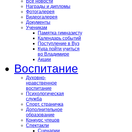
Все новости
Награды и дипломы
Фотогалерея
Видеогалерея
Документы
Ученикам
Памятка гимназисту
Календарь событий
Поступление в Вуз
Куда пойти учиться
во Владимире
Акции
Воспитание
Духовно-
нравственное
воспитание
Психологическая
служба
Спорт. страничка
Дополнительное
образование
Конкурс чтецов
Спектакли
Сценарии