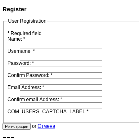
Register
User Registration
*
Required field
Name:
*
Username:
*
Password:
*
Confirm Password:
*
Email Address:
*
Confirm email Address:
*
COM_USERS_CAPTCHA_LABEL
*
or
Отмена
Регистрация
---