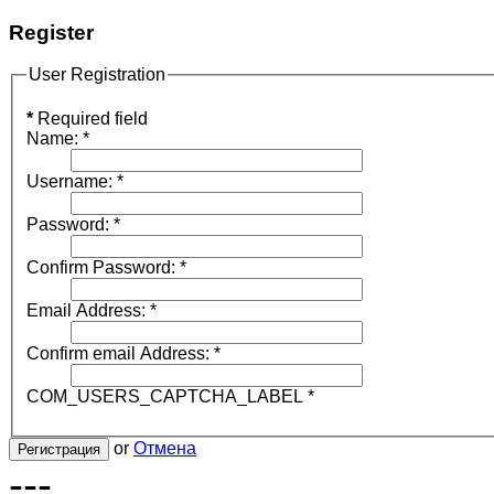
Register
User Registration
*
Required field
Name:
*
Username:
*
Password:
*
Confirm Password:
*
Email Address:
*
Confirm email Address:
*
COM_USERS_CAPTCHA_LABEL
*
or
Отмена
Регистрация
---