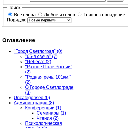
Поиск:
Все слова
Любое из слов
Точное совпадение
Порядок:
Оглавление
"Город Светлоград"
(0)
"65-я свеча"
(7)
"Небеса"
(2)
"Ратное Поле России"
(2)
"Родная речь. 101км."
(2)
О Городе Светлограде
(3)
Uncategorised
(0)
Администрация
(8)
Конференции
(1)
Семинары
(1)
Чтения
(2)
Психологическая