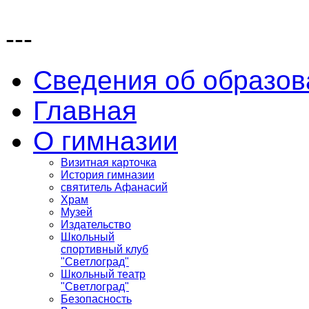
---
Сведения об образов
Главная
О гимназии
Визитная карточка
История гимназии
святитель Афанасий
Храм
Музей
Издательство
Школьный
спортивный клуб
"Светлоград"
Школьный театр
"Светлоград"
Безопасность