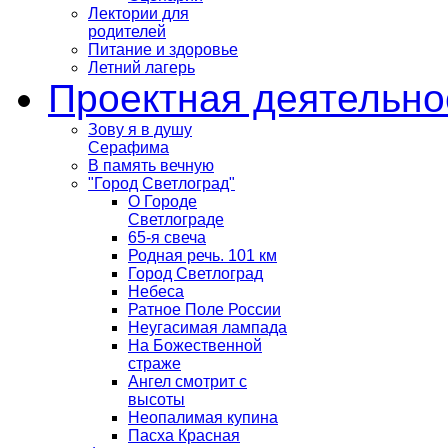
Лектории для
родителей
Питание и здоровье
Летний лагерь
Проектная деятельно
Зову я в душу
Серафима
В память вечную
"Город Светлоград"
О Городе
Светлограде
65-я свеча
Родная речь. 101 км
Город Светлоград
Небеса
Ратное Поле России
Неугасимая лампада
На Божественной
страже
Ангел смотрит с
высоты
Неопалимая купина
Пасха Красная