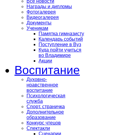
Все новости
Награды и дипломы
Фотогалерея
Видеогалерея
Документы
Ученикам
Памятка гимназисту
Календарь событий
Поступление в Вуз
Куда пойти учиться
во Владимире
Акции
Воспитание
Духовно-
нравственное
воспитание
Психологическая
служба
Спорт. страничка
Дополнительное
образование
Конкурс чтецов
Спектакли
Сценарии