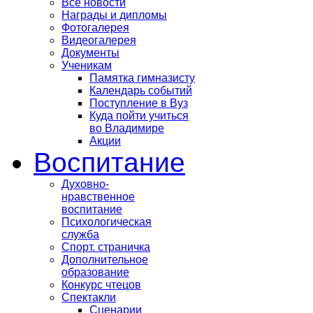
Все новости
Награды и дипломы
Фотогалерея
Видеогалерея
Документы
Ученикам
Памятка гимназисту
Календарь событий
Поступление в Вуз
Куда пойти учиться
во Владимире
Акции
Воспитание
Духовно-
нравственное
воспитание
Психологическая
служба
Спорт. страничка
Дополнительное
образование
Конкурс чтецов
Спектакли
Сценарии