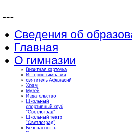
---
Сведения об образов
Главная
О гимназии
Визитная карточка
История гимназии
святитель Афанасий
Храм
Музей
Издательство
Школьный
спортивный клуб
"Светлоград"
Школьный театр
"Светлоград"
Безопасность