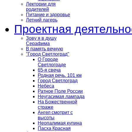
Лектории для
родителей
Питание и здоровье
Летний лагерь
Проектная деятельно
Зову я в душу
Серафима
В память вечную
"Город Светлоград"
О Городе
Светлограде
65-я свеча
Родная речь. 101 км
Город Светлоград
Небеса
Ратное Поле России
Неугасимая лампада
На Божественной
страже
Ангел смотрит с
высоты
Неопалимая купина
Пасха Красная