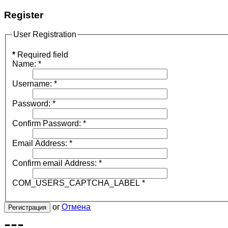
Register
User Registration
*
Required field
Name:
*
Username:
*
Password:
*
Confirm Password:
*
Email Address:
*
Confirm email Address:
*
COM_USERS_CAPTCHA_LABEL
*
or
Отмена
Регистрация
---