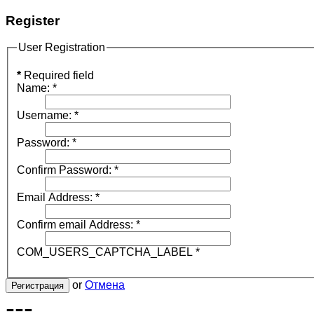
Register
User Registration
*
Required field
Name:
*
Username:
*
Password:
*
Confirm Password:
*
Email Address:
*
Confirm email Address:
*
COM_USERS_CAPTCHA_LABEL
*
or
Отмена
Регистрация
---