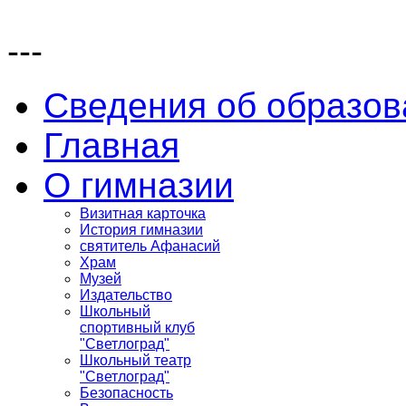
---
Сведения об образов
Главная
О гимназии
Визитная карточка
История гимназии
святитель Афанасий
Храм
Музей
Издательство
Школьный
спортивный клуб
"Светлоград"
Школьный театр
"Светлоград"
Безопасность