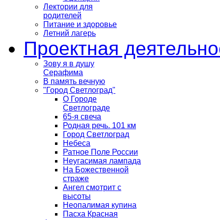
Лектории для
родителей
Питание и здоровье
Летний лагерь
Проектная деятельно
Зову я в душу
Серафима
В память вечную
"Город Светлоград"
О Городе
Светлограде
65-я свеча
Родная речь. 101 км
Город Светлоград
Небеса
Ратное Поле России
Неугасимая лампада
На Божественной
страже
Ангел смотрит с
высоты
Неопалимая купина
Пасха Красная