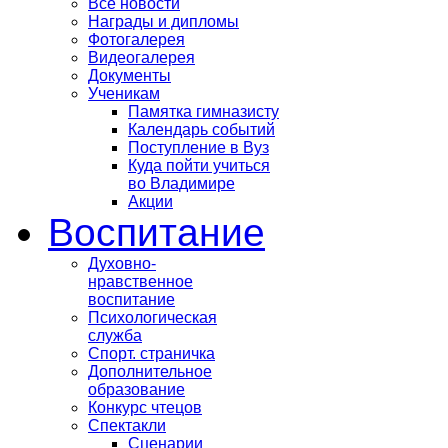
Все новости
Награды и дипломы
Фотогалерея
Видеогалерея
Документы
Ученикам
Памятка гимназисту
Календарь событий
Поступление в Вуз
Куда пойти учиться
во Владимире
Акции
Воспитание
Духовно-
нравственное
воспитание
Психологическая
служба
Спорт. страничка
Дополнительное
образование
Конкурс чтецов
Спектакли
Сценарии