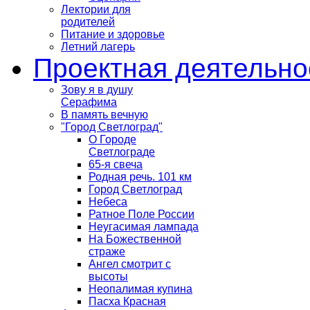
Лектории для
родителей
Питание и здоровье
Летний лагерь
Проектная деятельно
Зову я в душу
Серафима
В память вечную
"Город Светлоград"
О Городе
Светлограде
65-я свеча
Родная речь. 101 км
Город Светлоград
Небеса
Ратное Поле России
Неугасимая лампада
На Божественной
страже
Ангел смотрит с
высоты
Неопалимая купина
Пасха Красная