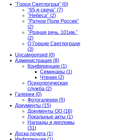
"Город Светлоград"
(0)
"65-я свеча"
(7)
"Небеса"
(2)
"Ратное Поле России"
(2)
"Родная речь. 101км."
(2)
О Городе Светлограде
(3)
Uncategorised
(0)
Администрация
(8)
Конференции
(1)
Семинары
(1)
Чтения
(2)
Психологическая
служба
(2)
Галереи
(0)
Фотогалереи
(5)
Документы
(15)
Документы ОО
(16)
Локальные акты
(1)
Награды и дипломы
(31)
Доска почета
(1)
Информация
(1)