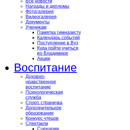
Все новости
Награды и дипломы
Фотогалерея
Видеогалерея
Документы
Ученикам
Памятка гимназисту
Календарь событий
Поступление в Вуз
Куда пойти учиться
во Владимире
Акции
Воспитание
Духовно-
нравственное
воспитание
Психологическая
служба
Спорт. страничка
Дополнительное
образование
Конкурс чтецов
Спектакли
Сценарии