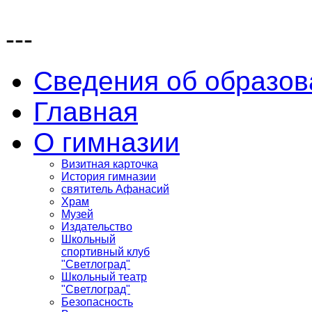
---
Сведения об образов
Главная
О гимназии
Визитная карточка
История гимназии
святитель Афанасий
Храм
Музей
Издательство
Школьный
спортивный клуб
"Светлоград"
Школьный театр
"Светлоград"
Безопасность