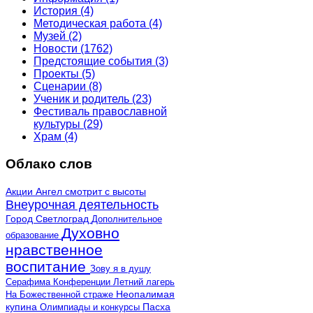
История
(4)
Методическая работа
(4)
Музей
(2)
Новости
(1762)
Предстоящие события
(3)
Проекты
(5)
Сценарии
(8)
Ученик и родитель
(23)
Фестиваль православной
культуры
(29)
Храм
(4)
Облако слов
Акции
Ангел смотрит с высоты
Внеурочная деятельность
Город Светлоград
Дополнительное
Духовно
образование
нравственное
воспитание
Зову я в душу
Серафима
Конференции
Летний лагерь
Неопалимая
На Божественной страже
купина
Олимпиады и конкурсы
Пасха