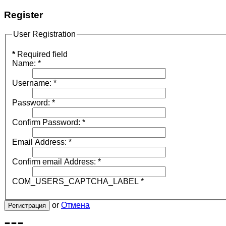
Register
User Registration
*
Required field
Name:
*
Username:
*
Password:
*
Confirm Password:
*
Email Address:
*
Confirm email Address:
*
COM_USERS_CAPTCHA_LABEL
*
or
Отмена
Регистрация
---