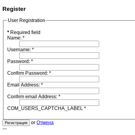
Register
User Registration
*
Required field
Name:
*
Username:
*
Password:
*
Confirm Password:
*
Email Address:
*
Confirm email Address:
*
COM_USERS_CAPTCHA_LABEL
*
or
Отмена
Регистрация
---