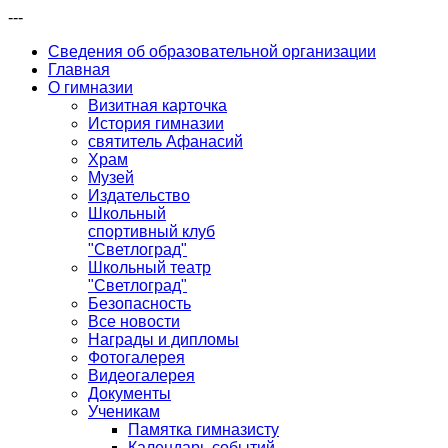
---
Сведения об образовательной организации
Главная
О гимназии
Визитная карточка
История гимназии
святитель Афанасий
Храм
Музей
Издательство
Школьный
спортивный клуб
"Светлоград"
Школьный театр
"Светлоград"
Безопасность
Все новости
Награды и дипломы
Фотогалерея
Видеогалерея
Документы
Ученикам
Памятка гимназисту
Календарь событий