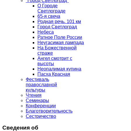
"Город Светлоград"
О Городе
Светлограде
65-я свеча
Родная речь. 101 км
Город Светлоград
Небеса
Ратное Поле России
Неугасимая лампада
На Божественной
страже
Ангел смотрит с
высоты
Неопалимая купина
Пасха Красная
Фестиваль
православной
культуры
Чтения
Семинары
Конференции
Благотворительность
Сестричество
Сведения об