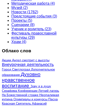
Методическая работа
(4)
Музей
(2)
Новости
(1762)
Предстоящие события
(3)
Проекты
(5)
Сценарии
(8)
Ученик и родитель
(23)
Фестиваль православной
культуры
(29)
Храм
(4)
Облако слов
Акции
Ангел смотрит с высоты
Внеурочная деятельность
Город Светлоград
Дополнительное
Духовно
образование
нравственное
воспитание
Зову я в душу
Серафима
Конференции
Летний лагерь
Неопалимая
На Божественной страже
купина
Олимпиады и конкурсы
Пасха
Красная
Святитель Афанасий