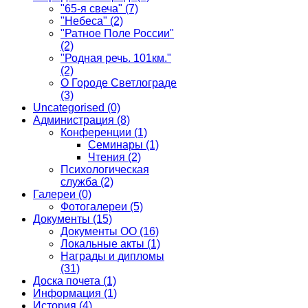
"65-я свеча"
(7)
"Небеса"
(2)
"Ратное Поле России"
(2)
"Родная речь. 101км."
(2)
О Городе Светлограде
(3)
Uncategorised
(0)
Администрация
(8)
Конференции
(1)
Семинары
(1)
Чтения
(2)
Психологическая
служба
(2)
Галереи
(0)
Фотогалереи
(5)
Документы
(15)
Документы ОО
(16)
Локальные акты
(1)
Награды и дипломы
(31)
Доска почета
(1)
Информация
(1)
История
(4)