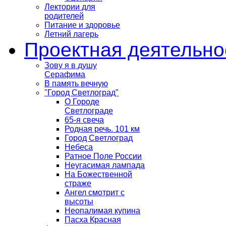
Лектории для
родителей
Питание и здоровье
Летний лагерь
Проектная деятельно
Зову я в душу
Серафима
В память вечную
"Город Светлоград"
О Городе
Светлограде
65-я свеча
Родная речь. 101 км
Город Светлоград
Небеса
Ратное Поле России
Неугасимая лампада
На Божественной
страже
Ангел смотрит с
высоты
Неопалимая купина
Пасха Красная