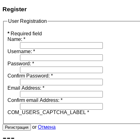
Register
User Registration
*
Required field
Name:
*
Username:
*
Password:
*
Confirm Password:
*
Email Address:
*
Confirm email Address:
*
COM_USERS_CAPTCHA_LABEL
*
or
Отмена
Регистрация
---