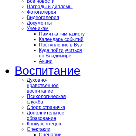
Все новости
Награды и дипломы
Фотогалерея
Видеогалерея
Документы
Ученикам
Памятка гимназисту
Календарь событий
Поступление в Вуз
Куда пойти учиться
во Владимире
Акции
Воспитание
Духовно-
нравственное
воспитание
Психологическая
служба
Спорт. страничка
Дополнительное
образование
Конкурс чтецов
Спектакли
Сценарии