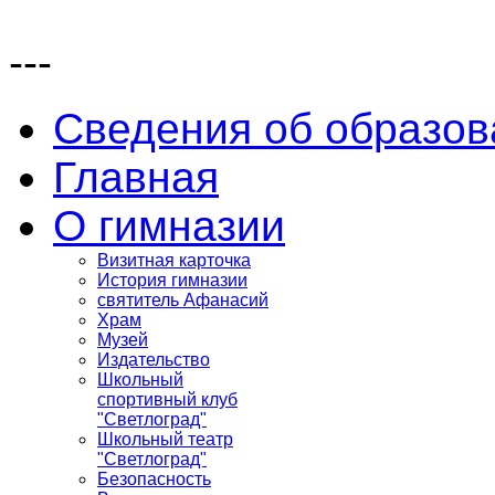
---
Сведения об образов
Главная
О гимназии
Визитная карточка
История гимназии
святитель Афанасий
Храм
Музей
Издательство
Школьный
спортивный клуб
"Светлоград"
Школьный театр
"Светлоград"
Безопасность