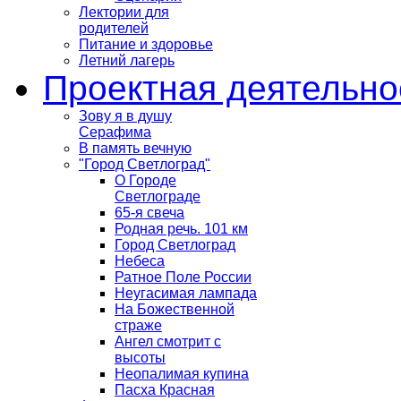
Лектории для
родителей
Питание и здоровье
Летний лагерь
Проектная деятельно
Зову я в душу
Серафима
В память вечную
"Город Светлоград"
О Городе
Светлограде
65-я свеча
Родная речь. 101 км
Город Светлоград
Небеса
Ратное Поле России
Неугасимая лампада
На Божественной
страже
Ангел смотрит с
высоты
Неопалимая купина
Пасха Красная