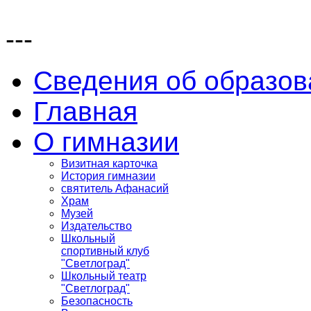
---
Сведения об образов
Главная
О гимназии
Визитная карточка
История гимназии
святитель Афанасий
Храм
Музей
Издательство
Школьный
спортивный клуб
"Светлоград"
Школьный театр
"Светлоград"
Безопасность