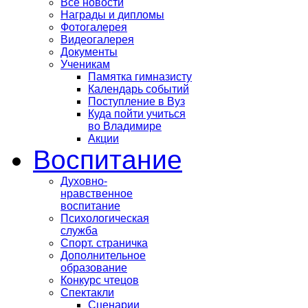
Все новости
Награды и дипломы
Фотогалерея
Видеогалерея
Документы
Ученикам
Памятка гимназисту
Календарь событий
Поступление в Вуз
Куда пойти учиться
во Владимире
Акции
Воспитание
Духовно-
нравственное
воспитание
Психологическая
служба
Спорт. страничка
Дополнительное
образование
Конкурс чтецов
Спектакли
Сценарии