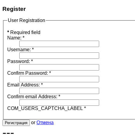
Register
User Registration
*
Required field
Name:
*
Username:
*
Password:
*
Confirm Password:
*
Email Address:
*
Confirm email Address:
*
COM_USERS_CAPTCHA_LABEL
*
or
Отмена
Регистрация
---