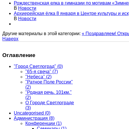
Рождественская елка в гимназии по мотивам «Зимне
В
Новости
Архиерейская ёлка 8 января в Центре культуры и ис
В
Новости
Другие материалы в этой категории:
« Поздравляем!
Откр
Наверх
Оглавление
"Город Светлоград"
(0)
"65-я свеча"
(7)
"Небеса"
(2)
"Ратное Поле России"
(2)
"Родная речь. 101км."
(2)
О Городе Светлограде
(3)
Uncategorised
(0)
Администрация
(8)
Конференции
(1)
Семинары
(1)