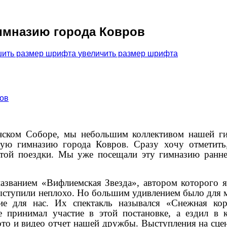
имназию города Ковров
увеличить размер шрифта
енском Соборе, мы небольшим коллективом нашей г
ную гимназию города Ковров. Сразу хочу отметить
этой поездки. Мы уже посещали эту гимназию ранне
названием «Вифлиемская Звезда», автором которого я
ыступили неплохо. Но большим удивлением было для м
е для нас. Их спектакль назывался «Снежная кор
принимал участие в этой постановке, а ездил в к
ото и видео отчет нашей дружбы. Выступления на сце