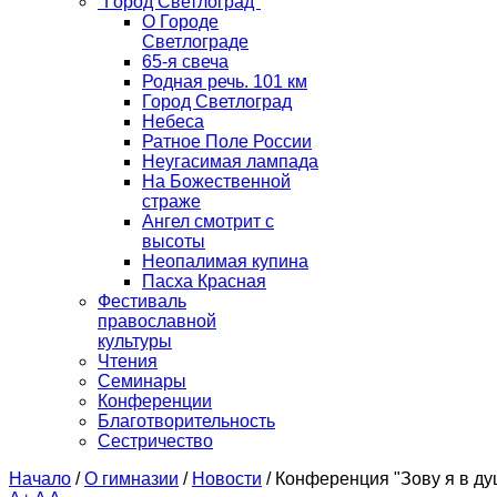
"Город Светлоград"
О Городе
Светлограде
65-я свеча
Родная речь. 101 км
Город Светлоград
Небеса
Ратное Поле России
Неугасимая лампада
На Божественной
страже
Ангел смотрит с
высоты
Неопалимая купина
Пасха Красная
Фестиваль
православной
культуры
Чтения
Семинары
Конференции
Благотворительность
Сестричество
Начало
/
О гимназии
/
Новости
/
Конференция "Зову я в д