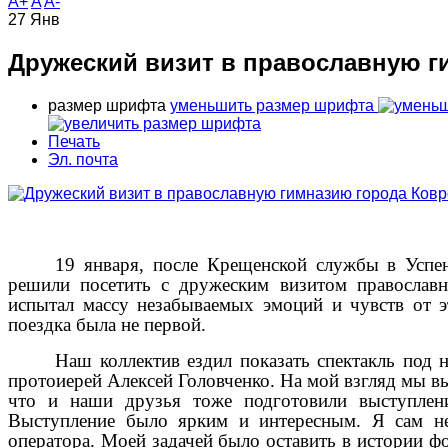
A+
A
A-
27
Янв
Дружеский визит в православную г
размер шрифта
уменьшить размер шрифта
Печать
Эл. почта
19 января, после Крещенской службы в Усп
решили посетить с дружеским визитом православ
испытал массу незабываемых эмоций и чувств от 
поездка была не первой.
Наш коллектив ездил показать спектакль под 
протоиерей Алексей Головченко. На мой взгляд мы в
что и наши друзья тоже подготовили выступлени
Выступление было ярким и интересным. Я сам не 
оператора. Моей задачей было оставить в истории ф