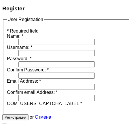
Register
User Registration
*
Required field
Name:
*
Username:
*
Password:
*
Confirm Password:
*
Email Address:
*
Confirm email Address:
*
COM_USERS_CAPTCHA_LABEL
*
or
Отмена
Регистрация
---