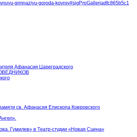
oslavnuyu-gimnaziyu-goroda-kovrov#sigProGalleriadfc865b5c1
тителя Афанасия Цареградского
ПОВЕДНИКОВ
кого
памяти св. Афанасия Епископа Ковровского
Ангел».
ова. Гумилев» в Театр-студии «Новая Сцена»