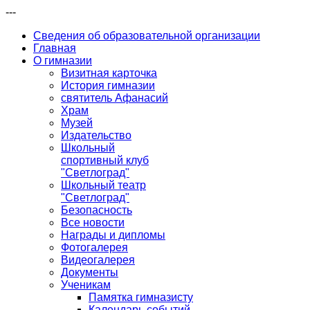
---
Сведения об образовательной организации
Главная
О гимназии
Визитная карточка
История гимназии
святитель Афанасий
Храм
Музей
Издательство
Школьный
спортивный клуб
"Светлоград"
Школьный театр
"Светлоград"
Безопасность
Все новости
Награды и дипломы
Фотогалерея
Видеогалерея
Документы
Ученикам
Памятка гимназисту
Календарь событий