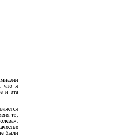
имназии
, что я
е и эта
вляется
еня то,
олева».
ачестве
не были