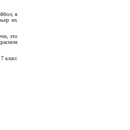
йбол, я
рьер их
чи, это
красном
7 класс