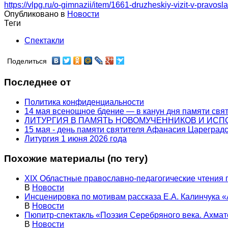
https://vlpg.ru/o-gimnazii/item/1661-druzheskiy-vizit-v-prav
Опубликовано в
Новости
Теги
Спектакли
Поделиться
Последнее от
Политика конфиденциальности
14 мая всенощное бдение — в канун дня памяти свя
ЛИТУРГИЯ В ПАМЯТЬ НОВОМУЧЕННИКОВ И ИС
15 мая - день памяти святителя Афанасия Цареградс
Литургия 1 июня 2026 года
Похожие материалы (по тегу)
XIX Областные православно-педагогические чтения 
В
Новости
Инсценировка по мотивам рассказа Е.А. Калинчука «
В
Новости
Пюпитр-спектакль «Поэзия Серебряного века. Ахмат
В
Новости