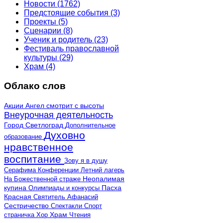
Новости
(1762)
Предстоящие события
(3)
Проекты
(5)
Сценарии
(8)
Ученик и родитель
(23)
Фестиваль православной
культуры
(29)
Храм
(4)
Облако слов
Акции
Ангел смотрит с высоты
Внеурочная деятельность
Город Светлоград
Дополнительное
Духовно
образование
нравственное
воспитание
Зову я в душу
Серафима
Конференции
Летний лагерь
Неопалимая
На Божественной страже
купина
Олимпиады и конкурсы
Пасха
Красная
Святитель Афанасий
Сестричество
Спектакли
Спорт
страничка
Хор
Храм
Чтения