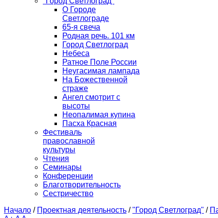
"Город Светлоград"
О Городе
Светлограде
65-я свеча
Родная речь. 101 км
Город Светлоград
Небеса
Ратное Поле России
Неугасимая лампада
На Божественной
страже
Ангел смотрит с
высоты
Неопалимая купина
Пасха Красная
Фестиваль
православной
культуры
Чтения
Семинары
Конференции
Благотворительность
Сестричество
Начало
/
Проектная деятельность
/
"Город Светлоград"
/
П