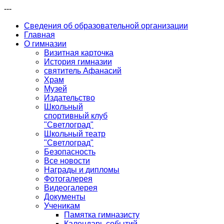
---
Сведения об образовательной организации
Главная
О гимназии
Визитная карточка
История гимназии
святитель Афанасий
Храм
Музей
Издательство
Школьный
спортивный клуб
"Светлоград"
Школьный театр
"Светлоград"
Безопасность
Все новости
Награды и дипломы
Фотогалерея
Видеогалерея
Документы
Ученикам
Памятка гимназисту
Календарь событий