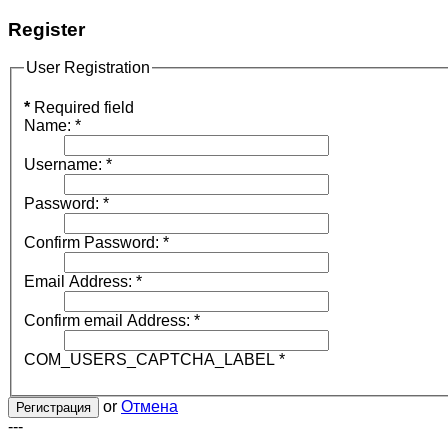
Register
User Registration
*
Required field
Name:
*
Username:
*
Password:
*
Confirm Password:
*
Email Address:
*
Confirm email Address:
*
COM_USERS_CAPTCHA_LABEL
*
or
Отмена
Регистрация
---