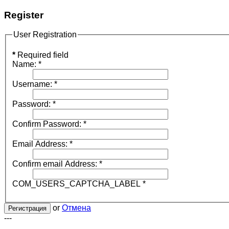
Register
User Registration
*
Required field
Name:
*
Username:
*
Password:
*
Confirm Password:
*
Email Address:
*
Confirm email Address:
*
COM_USERS_CAPTCHA_LABEL
*
or
Отмена
Регистрация
---