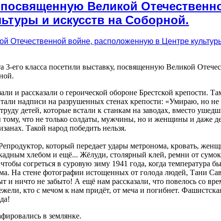
у, посвященную Великой Отечественн
ьтуры и искусств на Соборной.
а 3-его класса посетили выставку, посвященную Великой Отече
ной.
али и рассказали о героической обороне Брестской крепости. Т
итали надписи на разрушенных стенах крепости: «Умираю, но не 
уду детей, которые встали к станкам на заводах, вместо ушедш
 тому, что не только солдаты, мужчины, но и женщины и даже д
занах. Такой народ победить нельзя.
Репродуктор, который передает удары метронома, кровать, женщ
кадным хлебом и ещё... Жёлуди, столярный клей, ремни от сумок
, чтобы согреться в суровую зиму 1941 года, когда температура бы
ома. На стене фотографии истощенных от голода людей, Тани Са
т и ничто не забыто! А ещё нам рассказали, что повелось со вр
жели, кто с мечом к нам придёт, от меча и погибнет. Фашистска
да!
фировались в землянке.