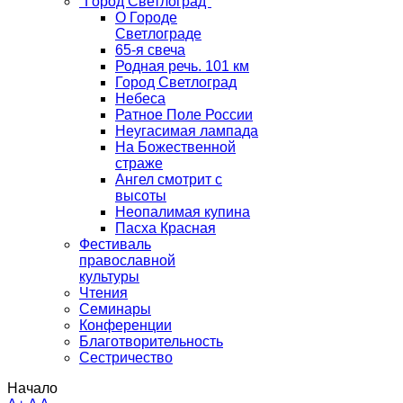
"Город Светлоград"
О Городе
Светлограде
65-я свеча
Родная речь. 101 км
Город Светлоград
Небеса
Ратное Поле России
Неугасимая лампада
На Божественной
страже
Ангел смотрит с
высоты
Неопалимая купина
Пасха Красная
Фестиваль
православной
культуры
Чтения
Семинары
Конференции
Благотворительность
Сестричество
Начало