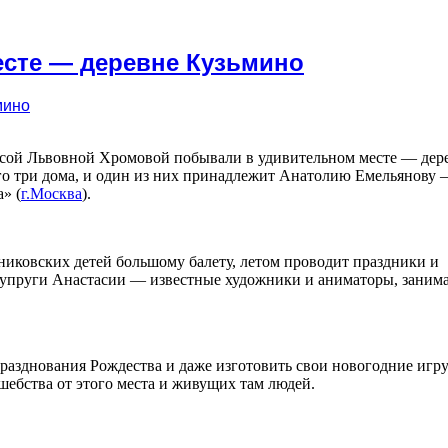
есте — деревне Кузьмино
исой Львовной Хромовой побывали в удивительном месте — дер
его три дома, и один из них принадлежит Анатолию Емельянову
» (
г.Москва
).
зниковских детей большому балету, летом проводит праздники и
 супруги Анастасии — известные художники и аниматоры, заним
празднования Рождества и даже изготовить свои новогодние игр
шебства от этого места и живущих там людей.