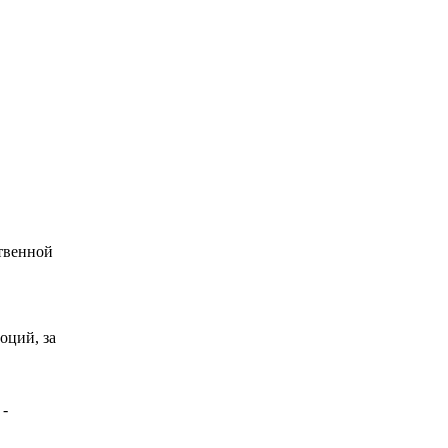
твенной
оций, за
 -