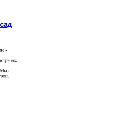
 сад
пе -
встречах.
 Мы с
троп.