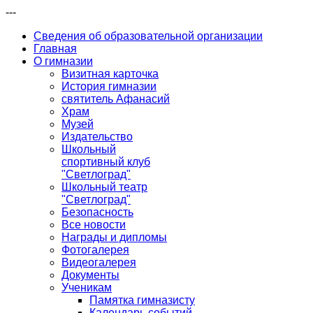
---
Сведения об образовательной организации
Главная
О гимназии
Визитная карточка
История гимназии
святитель Афанасий
Храм
Музей
Издательство
Школьный
спортивный клуб
"Светлоград"
Школьный театр
"Светлоград"
Безопасность
Все новости
Награды и дипломы
Фотогалерея
Видеогалерея
Документы
Ученикам
Памятка гимназисту
Календарь событий