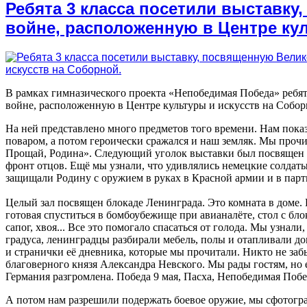
Ребята 3 класса посетили выставк
войне, расположенную в Центре кул
В рамках гимназического проекта «Непобедимая Победа» ребят
войне, расположенную в Центре культуры и искусств на Собор
На ней представлено много предметов того времени. Нам показ
поваром, а потом героически сражался и наш земляк. Мы проч
Прощай, Родина». Следующий уголок выставки был посвящен тр
фронт отцов. Ещё мы узнали, что удивлялись немецкие солдаты
защищали Родину с оружием в руках в Красной армии и в парти
Целый зал посвящен блокаде Ленинграда. Это комната в доме. 
готовая спуститься в бомбоубежище при авианалёте, стол с бло
сапог, хвоя... Все это помогало спасаться от голода. Мы узнали
градуса, ленинградцы разбирали мебель, полы и отапливали д
и странички её дневника, которые мы прочитали. Никто не забы
благоверного князя Александра Невского. Мы рады гостям, но е
Германия разгромлена. Победа 9 мая, Пасха, Непобедимая Побе
А потом нам разрешили подержать боевое оружие, мы сфотогра