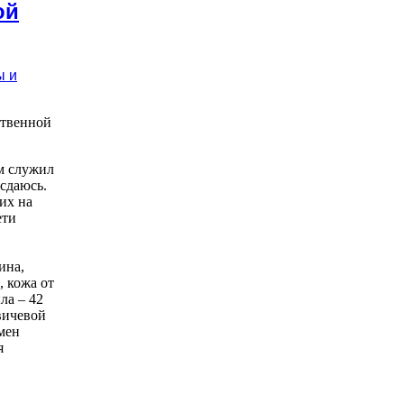
ой
ственной
ам служил
сдаюсь.
их на
ети
ина,
, кожа от
ла – 42
вичевой
емен
я