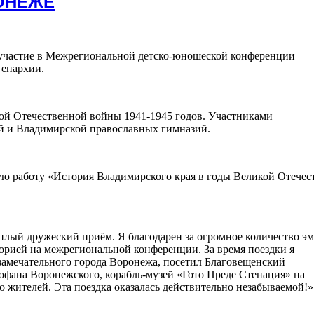
ОНЕЖЕ
 участие в Межрегиональной детско-юношеской конференции
 епархии.
ой Отечественной войны 1941-1945 годов. Участниками
й и Владимирской православных гимназий.
ю работу «История Владимирского края в годы Великой Отечес
лый дружеский приём. Я благодарен за огромное количество эм
орией на межрегиональной конференции. За время поездки я
замечательного города Воронежа, посетил Благовещенский
офана Воронежского, корабль-музей «Гото Преде Стенация» на
о жителей. Эта поездка оказалась действительно незабываемой!»