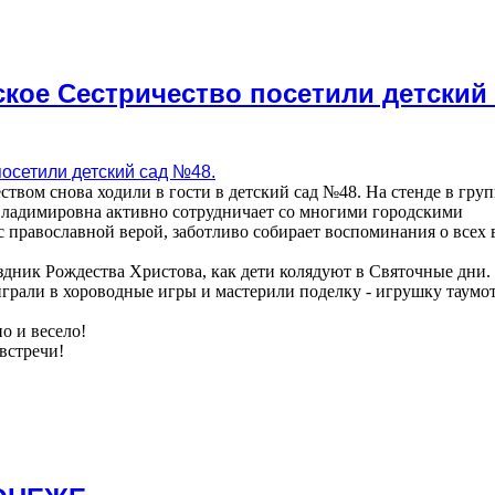
ское Сестричество посетили детский
вом снова ходили в гости в детский сад №48. На стенде в груп
Владимировна активно сотрудничает со многими городскими
с православной верой, заботливо собирает воспоминания о всех 
здник Рождества Христова, как дети колядуют в Святочные дни.
играли в хороводные игры и мастерили поделку - игрушку таумо
о и весело!
встречи!