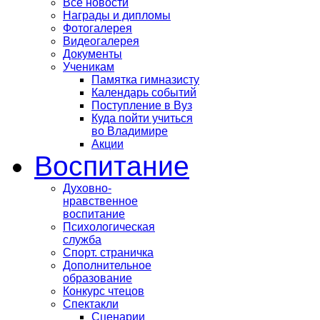
Все новости
Награды и дипломы
Фотогалерея
Видеогалерея
Документы
Ученикам
Памятка гимназисту
Календарь событий
Поступление в Вуз
Куда пойти учиться
во Владимире
Акции
Воспитание
Духовно-
нравственное
воспитание
Психологическая
служба
Спорт. страничка
Дополнительное
образование
Конкурс чтецов
Спектакли
Сценарии