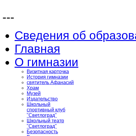
---
Сведения об образов
Главная
О гимназии
Визитная карточка
История гимназии
святитель Афанасий
Храм
Музей
Издательство
Школьный
спортивный клуб
"Светлоград"
Школьный театр
"Светлоград"
Безопасность