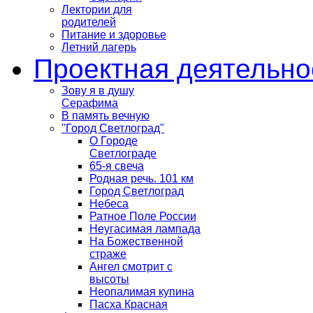
Лектории для
родителей
Питание и здоровье
Летний лагерь
Проектная деятельно
Зову я в душу
Серафима
В память вечную
"Город Светлоград"
О Городе
Светлограде
65-я свеча
Родная речь. 101 км
Город Светлоград
Небеса
Ратное Поле России
Неугасимая лампада
На Божественной
страже
Ангел смотрит с
высоты
Неопалимая купина
Пасха Красная