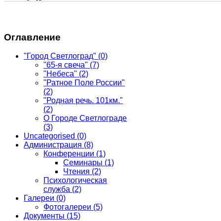
Оглавление
"Город Светлоград"
(0)
"65-я свеча"
(7)
"Небеса"
(2)
"Ратное Поле России"
(2)
"Родная речь. 101км."
(2)
О Городе Светлограде
(3)
Uncategorised
(0)
Администрация
(8)
Конференции
(1)
Семинары
(1)
Чтения
(2)
Психологическая
служба
(2)
Галереи
(0)
Фотогалереи
(5)
Документы
(15)