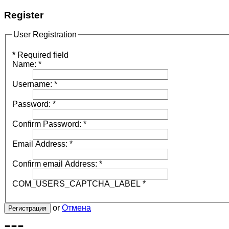
Register
User Registration
*
Required field
Name:
*
Username:
*
Password:
*
Confirm Password:
*
Email Address:
*
Confirm email Address:
*
COM_USERS_CAPTCHA_LABEL
*
or
Отмена
Регистрация
---