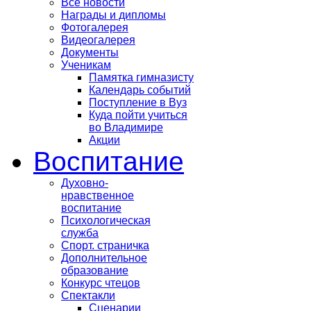
Все новости
Награды и дипломы
Фотогалерея
Видеогалерея
Документы
Ученикам
Памятка гимназисту
Календарь событий
Поступление в Вуз
Куда пойти учиться
во Владимире
Акции
Воспитание
Духовно-
нравственное
воспитание
Психологическая
служба
Спорт. страничка
Дополнительное
образование
Конкурс чтецов
Спектакли
Сценарии