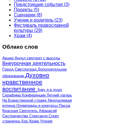
Предстоящие события
(3)
Проекты
(5)
Сценарии
(8)
Ученик и родитель
(23)
Фестиваль православной
культуры
(29)
Храм
(4)
Облако слов
Акции
Ангел смотрит с высоты
Внеурочная деятельность
Город Светлоград
Дополнительное
Духовно
образование
нравственное
воспитание
Зову я в душу
Серафима
Конференции
Летний лагерь
Неопалимая
На Божественной страже
купина
Олимпиады и конкурсы
Пасха
Красная
Святитель Афанасий
Сестричество
Спектакли
Спорт
страничка
Хор
Храм
Чтения