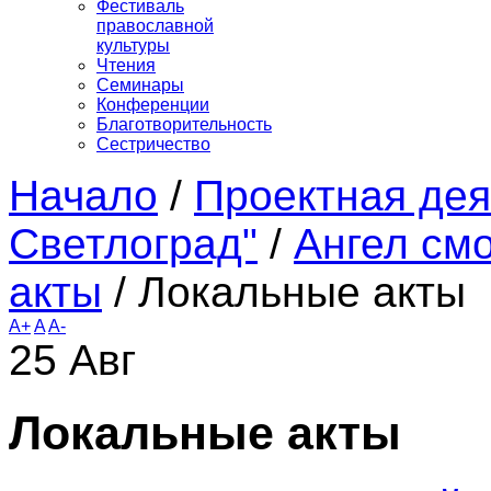
Фестиваль
православной
культуры
Чтения
Семинары
Конференции
Благотворительность
Сестричество
Начало
/
Проектная дея
Светлоград"
/
Ангел см
акты
/
Локальные акты
A+
A
A-
25
Авг
Локальные акты