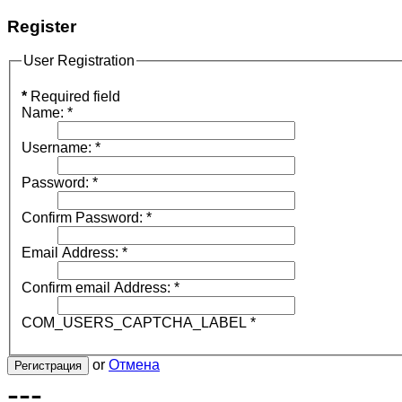
Register
User Registration
*
Required field
Name:
*
Username:
*
Password:
*
Confirm Password:
*
Email Address:
*
Confirm email Address:
*
COM_USERS_CAPTCHA_LABEL
*
or
Отмена
Регистрация
---