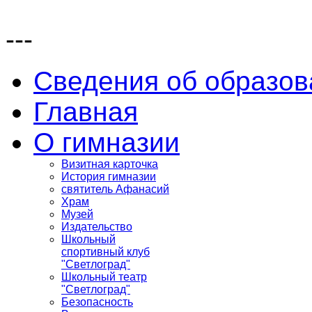
---
Сведения об образов
Главная
О гимназии
Визитная карточка
История гимназии
святитель Афанасий
Храм
Музей
Издательство
Школьный
спортивный клуб
"Светлоград"
Школьный театр
"Светлоград"
Безопасность