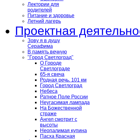
Лектории для
родителей
Питание и здоровье
Летний лагерь
Проектная деятельно
Зову я в душу
Серафима
В память вечную
"Город Светлоград"
О Городе
Светлограде
65-я свеча
Родная речь. 101 км
Город Светлоград
Небеса
Ратное Поле России
Неугасимая лампада
На Божественной
страже
Ангел смотрит с
высоты
Неопалимая купина
Пасха Красная