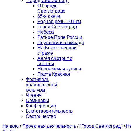
"Город Светлоград"
О Городе
Светлограде
65-я свеча
Родная речь. 101 км
Город Светлоград
Небеса
Ратное Поле России
Неугасимая лампада
На Божественной
страже
Ангел смотрит с
высоты
Неопалимая купина
Пасха Красная
Фестиваль
православной
культуры
Чтения
Семинары
Конференции
Благотворительность
Сестричество
Начало
/
Проектная деятельность
/
"Город Светлоград"
/
Н