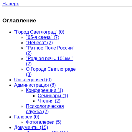
Наверх
Оглавление
"Город Светлоград"
(0)
"65-я свеча"
(7)
"Небеса"
(2)
"Ратное Поле России"
(2)
"Родная речь. 101км."
(2)
О Городе Светлограде
(3)
Uncategorised
(0)
Администрация
(8)
Конференции
(1)
Семинары
(1)
Чтения
(2)
Психологическая
служба
(2)
Галереи
(0)
Фотогалереи
(5)
Документы
(15)