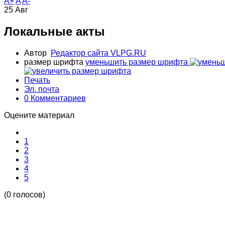
A+
A
A-
25
Авг
Локальные акты
Автор
Редактор сайта VLPG.RU
размер шрифта
уменьшить размер шрифта
Печать
Эл. почта
0 Комментариев
Оцените материал
1
2
3
4
5
(0 голосов)