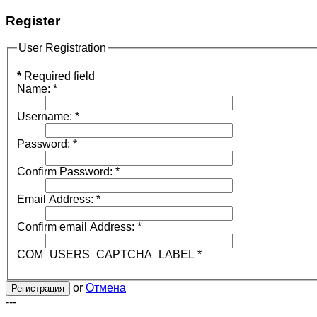
Register
User Registration
*
Required field
Name:
*
Username:
*
Password:
*
Confirm Password:
*
Email Address:
*
Confirm email Address:
*
COM_USERS_CAPTCHA_LABEL
*
or
Отмена
Регистрация
---