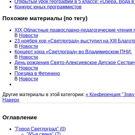
Открытый урок географии в 5 классе: «Озера. Вода 
Конкурс юных программистов
Похожие материалы (по тегу)
XIX Областные православно-педагогические чтения 
В
Новости
23 ноября хор «Светлоград» выступил на XIII Благо
В
Новости
Концерт хора «Светлоград» во Владимирском ПНИ.
В
Новости
День рождения Свято-Алексиевское Детское Сестрич
В
Новости
Поездка в Фетинино
В
Новости
Другие материалы в этой категории:
« Конференция "Зову
Наверх
Оглавление
"Город Светлоград"
(0)
"65-я свеча"
(7)