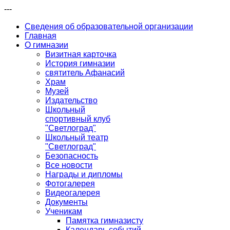
---
Сведения об образовательной организации
Главная
О гимназии
Визитная карточка
История гимназии
святитель Афанасий
Храм
Музей
Издательство
Школьный
спортивный клуб
"Светлоград"
Школьный театр
"Светлоград"
Безопасность
Все новости
Награды и дипломы
Фотогалерея
Видеогалерея
Документы
Ученикам
Памятка гимназисту
Календарь событий