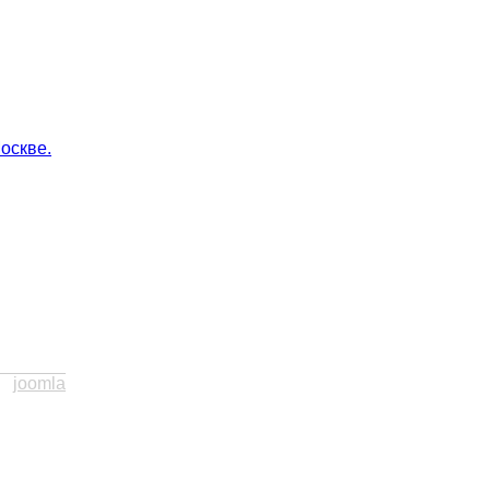
оскве.
joomla