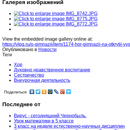
Галерея изображений
View the embedded image gallery online at:
https://vlpg.ru/o-gimnazii/item/1174-hor-gimnazii-na-otkrytii-
Опубликовано в
Новости
Теги
Хор
Духовно нравственное воспитание
Сестричество
Внеурочная деятельность
Поделиться
Последнее от
Вирус - сегодняшний Чернобыль.
Урок математики в 5 классе
3 класс на неделе естественно-научных дисциплин