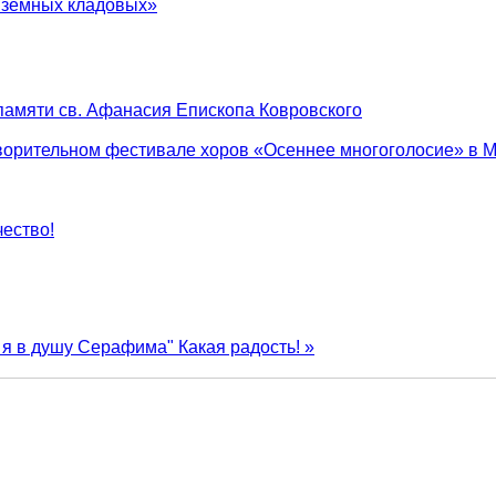
в земных кладовых»
памяти св. Афанасия Епископа Ковровского
творительном фестивале хоров «Осеннее многоголосие» в М
ество!
 я в душу Серафима"
Какая радость! »