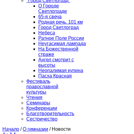
"Город Светлоград"
О Городе
Светлограде
65-я свеча
Родная речь. 101 км
Город Светлоград
Небеса
Ратное Поле России
Неугасимая лампада
На Божественной
страже
Ангел смотрит с
высоты
Неопалимая купина
Пасха Красная
Фестиваль
православной
культуры
Чтения
Семинары
Конференции
Благотворительность
Сестричество
Начало
/
О гимназии
/
Новости