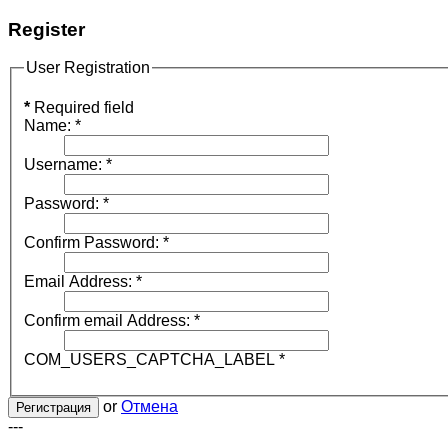
Register
User Registration
*
Required field
Name:
*
Username:
*
Password:
*
Confirm Password:
*
Email Address:
*
Confirm email Address:
*
COM_USERS_CAPTCHA_LABEL
*
or
Отмена
Регистрация
---