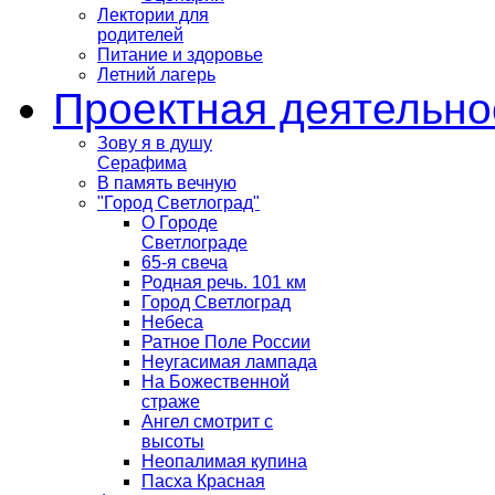
Лектории для
родителей
Питание и здоровье
Летний лагерь
Проектная деятельно
Зову я в душу
Серафима
В память вечную
"Город Светлоград"
О Городе
Светлограде
65-я свеча
Родная речь. 101 км
Город Светлоград
Небеса
Ратное Поле России
Неугасимая лампада
На Божественной
страже
Ангел смотрит с
высоты
Неопалимая купина
Пасха Красная