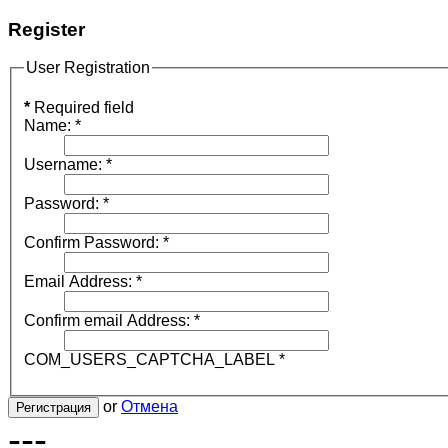
Register
User Registration
*
Required field
Name:
*
Username:
*
Password:
*
Confirm Password:
*
Email Address:
*
Confirm email Address:
*
COM_USERS_CAPTCHA_LABEL
*
or
Отмена
Регистрация
---