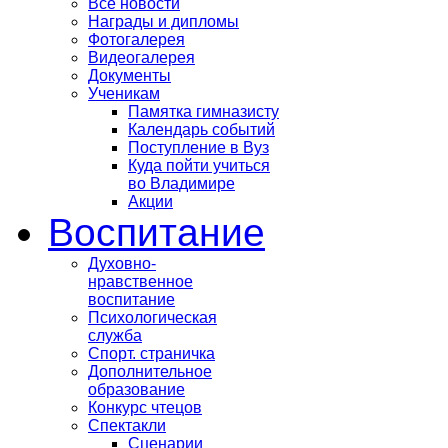
Все новости
Награды и дипломы
Фотогалерея
Видеогалерея
Документы
Ученикам
Памятка гимназисту
Календарь событий
Поступление в Вуз
Куда пойти учиться
во Владимире
Акции
Воспитание
Духовно-
нравственное
воспитание
Психологическая
служба
Спорт. страничка
Дополнительное
образование
Конкурс чтецов
Спектакли
Сценарии