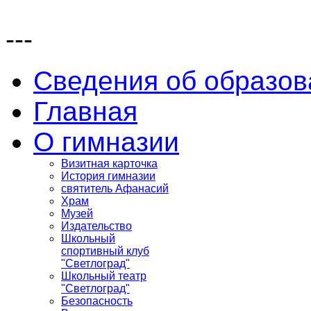
---
Сведения об образов
Главная
О гимназии
Визитная карточка
История гимназии
святитель Афанасий
Храм
Музей
Издательство
Школьный
спортивный клуб
"Светлоград"
Школьный театр
"Светлоград"
Безопасность