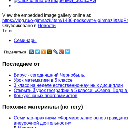
View the embedded image gallery online at:
https://vlpg.ru/o-gimnazii/item/1486-pedsovet-v-gimnazii#sig
Опубликовано в
Новости
Теги
Семинары
Поделиться
Последнее от
Вирус - сегодняшний Чернобыль.
Урок математики в 5 классе
3 класс на неделе естественно-научных дисциплин
Открытый урок географии в 5 классе: «Озера. Вода 
Конкурс юных программистов
Похожие материалы (по тегу)
Семинар-практикум «Формирование основ гражданск
внеурочной деятельности»