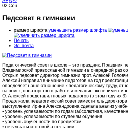
A+
A
A-
02
Сен
Педсовет в гимназии
размер шрифта
уменьшить размер шрифта
Печать
Эл. почта
Педагогический совет в школе – это праздник. Праздник пе
Владимирской православной гимназии в очередной раз со
Открыл педсовет директор гимназии прот. Алексей Головче
Алексей направил внимание педагогов на год предстоящий
определяет наше отношение к педагогическому труду, отн
на поиск, новаторство в работе и желание экспериментир
О. Алексей представил новых педагогов (в этом году их 3
Продолжила педагогический совет заместитель директора
выступлении Ирина Александровна сделала анализ учебно
• уровень успеваемости по годам (абсолютная, качественн
• уровень успеваемости по ступеням обучения
• уровень обученности по предметам
• результаты итоговой аттестации