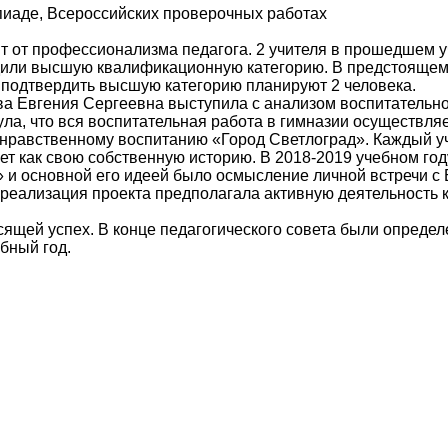
мпиаде, Всероссийских проверочных работах
т от профессионализма педагога. 2 учителя в прошедшем 
ердили высшую квалификационную категорию. В предстояще
, подтвердить высшую категорию планируют 2 человека.
ва Евгения Сергеевна выступила с анализом воспитательн
ла, что вся воспитательная работа в гимназии осуществляе
-нравственному воспитанию «Город Светлоград». Каждый 
ет как свою собственную историю. В 2018-2019 учебном год
 и основной его идеей было осмысление личной встречи с 
 реализация проекта предполагала активную деятельность 
сящей успех. В конце педагогического совета были опреде
бный год.