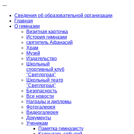
---
Сведения об образовательной организации
Главная
О гимназии
Визитная карточка
История гимназии
святитель Афанасий
Храм
Музей
Издательство
Школьный
спортивный клуб
"Светлоград"
Школьный театр
"Светлоград"
Безопасность
Все новости
Награды и дипломы
Фотогалерея
Видеогалерея
Документы
Ученикам
Памятка гимназисту
Календарь событий