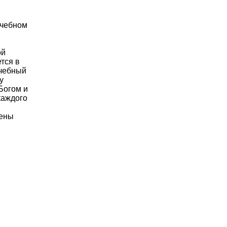
учебном
м
ой
тся в
учебный
у
Богом и
каждого
лены