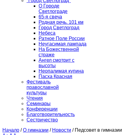
"Город Светлоград"
О Городе
Светлограде
65-я свеча
Родная речь. 101 км
Город Светлоград
Небеса
Ратное Поле России
Неугасимая лампада
На Божественной
страже
Ангел смотрит с
высоты
Неопалимая купина
Пасха Красная
Фестиваль
православной
культуры
Чтения
Семинары
Конференции
Благотворительность
Сестричество
Начало
/
О гимназии
/
Новости
/
Педсовет в гимназии