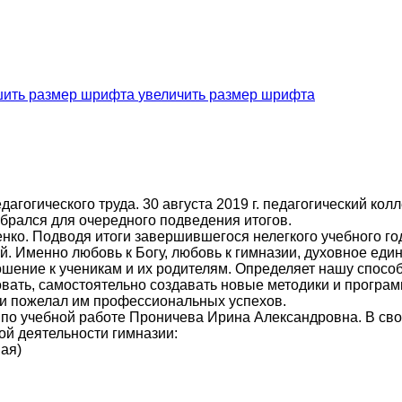
увеличить размер шрифта
дагогического труда. 30 августа 2019 г. педагогический кол
брался для очередного подведения итогов.
нко. Подводя итоги завершившегося нелегкого учебного год
. Именно любовь к Богу, любовь к гимназии, духовное еди
ошение к ученикам и их родителям. Определяет нашу спосо
овать, самостоятельно создавать новые методики и програ
) и пожелал им профессиональных успехов.
 по учебной работе Проничева Ирина Александровна. В св
й деятельности гимназии:
ая)