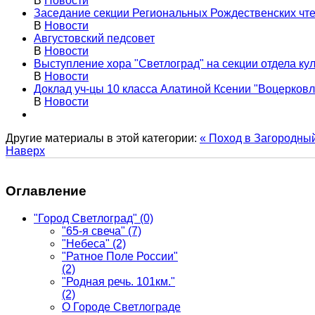
В
Новости
Заседание секции Региональных Рождественских чт
В
Новости
Августовский педсовет
В
Новости
Выступление хора "Светлоград" на секции отдела к
В
Новости
Доклад уч-цы 10 класса Алатиной Ксении "Воцерковл
В
Новости
Другие материалы в этой категории:
« Поход в Загородны
Наверх
Оглавление
"Город Светлоград"
(0)
"65-я свеча"
(7)
"Небеса"
(2)
"Ратное Поле России"
(2)
"Родная речь. 101км."
(2)
О Городе Светлограде