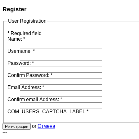
Register
User Registration
*
Required field
Name:
*
Username:
*
Password:
*
Confirm Password:
*
Email Address:
*
Confirm email Address:
*
COM_USERS_CAPTCHA_LABEL
*
or
Отмена
Регистрация
---