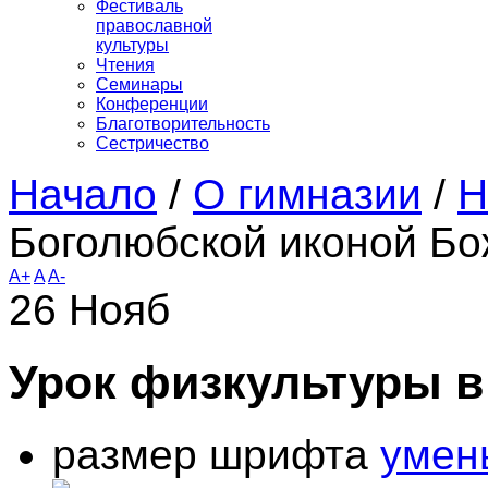
Фестиваль
православной
культуры
Чтения
Семинары
Конференции
Благотворительность
Сестричество
Начало
/
О гимназии
/
Н
Боголюбской иконой Б
A+
A
A-
26
Нояб
Урок физкультуры в
размер шрифта
умен