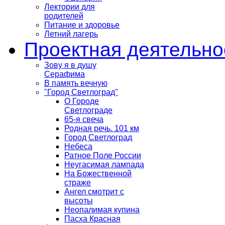
Лектории для
родителей
Питание и здоровье
Летний лагерь
Проектная деятельно
Зову я в душу
Серафима
В память вечную
"Город Светлоград"
О Городе
Светлограде
65-я свеча
Родная речь. 101 км
Город Светлоград
Небеса
Ратное Поле России
Неугасимая лампада
На Божественной
страже
Ангел смотрит с
высоты
Неопалимая купина
Пасха Красная