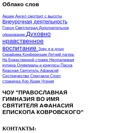
Облако слов
Акции
Ангел смотрит с высоты
Внеурочная деятельность
Город Светлоград
Дополнительное
Духовно
образование
нравственное
воспитание
Зову я в душу
Серафима
Конференции
Летний лагерь
Неопалимая
На Божественной страже
купина
Олимпиады и конкурсы
Пасха
Красная
Святитель Афанасий
Сестричество
Спектакли
Спорт
страничка
Хор
Храм
Чтения
ЧОУ "ПРАВОСЛАВНАЯ
ГИМНАЗИЯ ВО ИМЯ
СВЯТИТЕЛЯ АФАНАСИЯ
ЕПИСКОПА КОВРОВСКОГО"
КОНТАКТЫ: