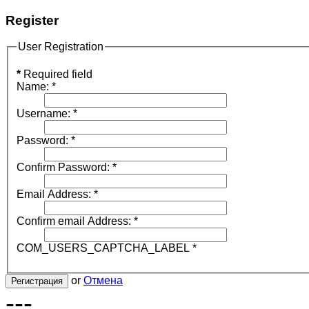
Register
User Registration
*
Required field
Name:
*
Username:
*
Password:
*
Confirm Password:
*
Email Address:
*
Confirm email Address:
*
COM_USERS_CAPTCHA_LABEL
*
or
Отмена
Регистрация
---