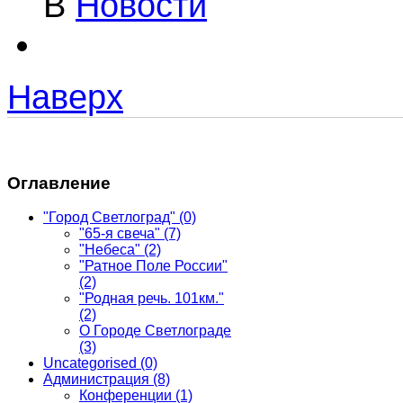
В
Новости
Наверх
Оглавление
"Город Светлоград"
(0)
"65-я свеча"
(7)
"Небеса"
(2)
"Ратное Поле России"
(2)
"Родная речь. 101км."
(2)
О Городе Светлограде
(3)
Uncategorised
(0)
Администрация
(8)
Конференции
(1)