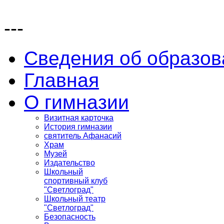
---
Сведения об образов
Главная
О гимназии
Визитная карточка
История гимназии
святитель Афанасий
Храм
Музей
Издательство
Школьный
спортивный клуб
"Светлоград"
Школьный театр
"Светлоград"
Безопасность