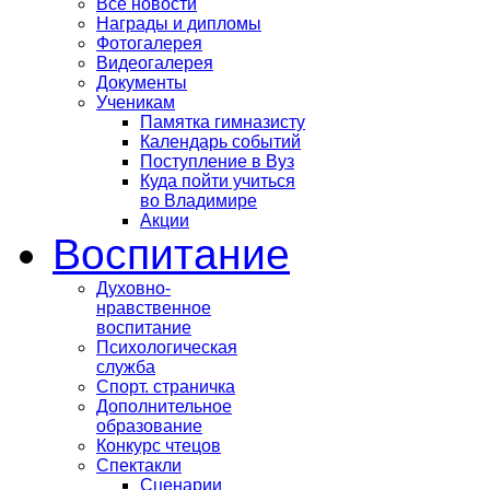
Все новости
Награды и дипломы
Фотогалерея
Видеогалерея
Документы
Ученикам
Памятка гимназисту
Календарь событий
Поступление в Вуз
Куда пойти учиться
во Владимире
Акции
Воспитание
Духовно-
нравственное
воспитание
Психологическая
служба
Спорт. страничка
Дополнительное
образование
Конкурс чтецов
Спектакли
Сценарии