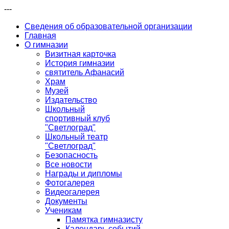
---
Сведения об образовательной организации
Главная
О гимназии
Визитная карточка
История гимназии
святитель Афанасий
Храм
Музей
Издательство
Школьный
спортивный клуб
"Светлоград"
Школьный театр
"Светлоград"
Безопасность
Все новости
Награды и дипломы
Фотогалерея
Видеогалерея
Документы
Ученикам
Памятка гимназисту
Календарь событий