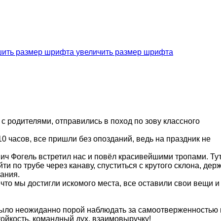
увеличить размер шрифта
а с родителями, отправились в поход по зову классного
0 часов, все пришли без опозданий, ведь на праздник не
ч Фогель встретил нас и повёл красивейшими тропами. Ту
 по трубе через канаву, спуститься с крутого склона, держ
вания.
что мы достигли искомого места, все оставили свои вещи 
 Было неожиданно порой наблюдать за самоотверженностью
тойкость, командный дух, взаимовыручку!