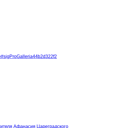
sse#sigProGalleria44b2d322f2
тителя Афанасия Цареградского