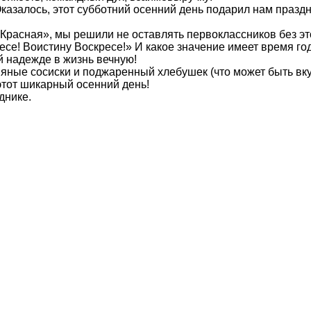
казалось, этот субботний осенний день подарил нам праздн
Красная», мы решили не оставлять первоклассников без эт
се! Воистину Воскресе!» И какое значение имеет время год
й надежде в жизнь вечную!
яные сосиски и поджаренный хлебушек (что может быть вк
этот шикарный осенний день!
днике.