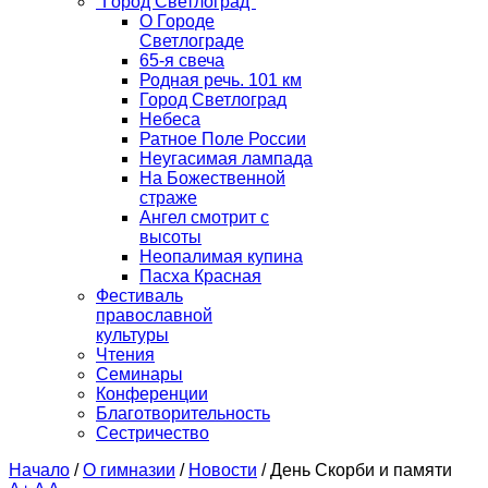
"Город Светлоград"
О Городе
Светлограде
65-я свеча
Родная речь. 101 км
Город Светлоград
Небеса
Ратное Поле России
Неугасимая лампада
На Божественной
страже
Ангел смотрит с
высоты
Неопалимая купина
Пасха Красная
Фестиваль
православной
культуры
Чтения
Семинары
Конференции
Благотворительность
Сестричество
Начало
/
О гимназии
/
Новости
/
День Скорби и памяти