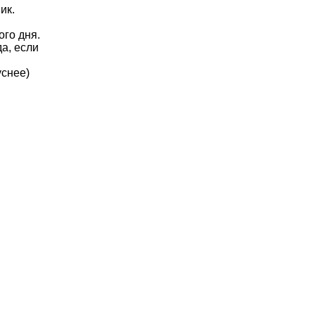
ик.
ого дня.
а, если
уснее)