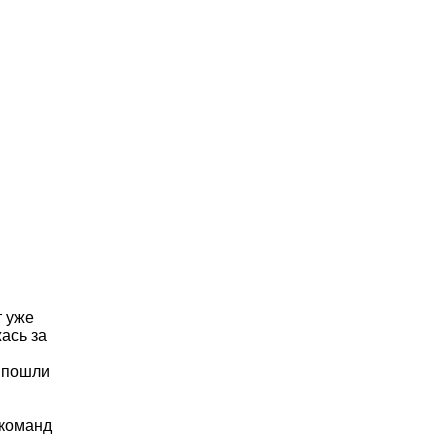
т уже
ась за
и пошли
 команд