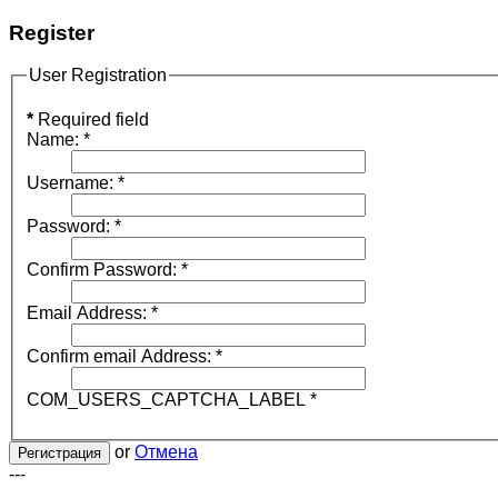
Register
User Registration
*
Required field
Name:
*
Username:
*
Password:
*
Confirm Password:
*
Email Address:
*
Confirm email Address:
*
COM_USERS_CAPTCHA_LABEL
*
or
Отмена
Регистрация
---