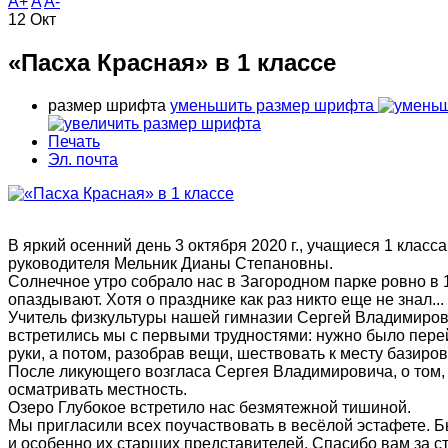
A+
A
A-
12
Окт
«Пасха Красная» в 1 классе
размер шрифта
уменьшить размер шрифта
Печать
Эл. почта
В яркий осенний день 3 октября 2020 г., учащиеся 1 класс
руководителя Мельник Дианы Степановны.
Солнечное утро собрало нас в Загородном парке ровно в 1
опаздывают. Хотя о празднике как раз никто еще не знал...
Учитель физкультуры нашей гимназии Сергей Владимирови
встретились мы с первыми трудностями: нужно было перейти
руки, а потом, разобрав вещи, шествовать к месту базиро
После ликующего возгласа Сергея Владимировича, о том, 
осматривать местность.
Озеро Глубокое встретило нас безмятежной тишиной.
Мы пригласили всех поучаствовать в весёлой эстафете.
и особенно их старших представителей. Спасибо вам за с