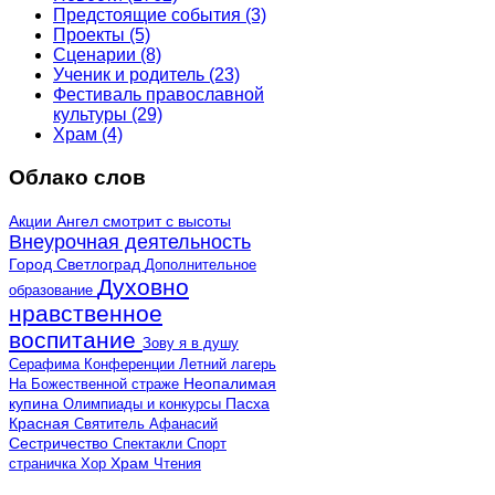
Предстоящие события
(3)
Проекты
(5)
Сценарии
(8)
Ученик и родитель
(23)
Фестиваль православной
культуры
(29)
Храм
(4)
Облако слов
Акции
Ангел смотрит с высоты
Внеурочная деятельность
Город Светлоград
Дополнительное
Духовно
образование
нравственное
воспитание
Зову я в душу
Серафима
Конференции
Летний лагерь
Неопалимая
На Божественной страже
купина
Олимпиады и конкурсы
Пасха
Красная
Святитель Афанасий
Сестричество
Спектакли
Спорт
страничка
Хор
Храм
Чтения