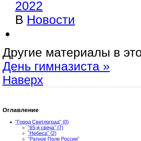
2022
В
Новости
Другие материалы в это
День гимназиста »
Наверх
Оглавление
"Город Светлоград"
(0)
"65-я свеча"
(7)
"Небеса"
(2)
"Ратное Поле России"