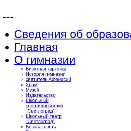
---
Сведения об образов
Главная
О гимназии
Визитная карточка
История гимназии
святитель Афанасий
Храм
Музей
Издательство
Школьный
спортивный клуб
"Светлоград"
Школьный театр
"Светлоград"
Безопасность