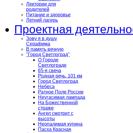
Лектории для
родителей
Питание и здоровье
Летний лагерь
Проектная деятельно
Зову я в душу
Серафима
В память вечную
"Город Светлоград"
О Городе
Светлограде
65-я свеча
Родная речь. 101 км
Город Светлоград
Небеса
Ратное Поле России
Неугасимая лампада
На Божественной
страже
Ангел смотрит с
высоты
Неопалимая купина
Пасха Красная