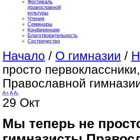
Фестиваль
православной
культуры
Чтения
Семинары
Конференции
Благотворительность
Сестричество
Начало
/
О гимназии
/
Н
просто первоклассники,
Православной гимназии
A+
A
A-
29
Окт
Мы теперь не прост
гимназисты Правосл