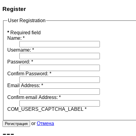
Register
User Registration
*
Required field
Name:
*
Username:
*
Password:
*
Confirm Password:
*
Email Address:
*
Confirm email Address:
*
COM_USERS_CAPTCHA_LABEL
*
or
Отмена
Регистрация
---