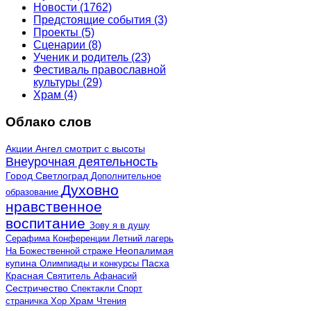
Новости
(1762)
Предстоящие события
(3)
Проекты
(5)
Сценарии
(8)
Ученик и родитель
(23)
Фестиваль православной
культуры
(29)
Храм
(4)
Облако слов
Акции
Ангел смотрит с высоты
Внеурочная деятельность
Город Светлоград
Дополнительное
Духовно
образование
нравственное
воспитание
Зову я в душу
Серафима
Конференции
Летний лагерь
Неопалимая
На Божественной страже
купина
Олимпиады и конкурсы
Пасха
Красная
Святитель Афанасий
Сестричество
Спектакли
Спорт
страничка
Хор
Храм
Чтения