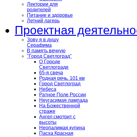
Лектории для
родителей
Питание и здоровье
Летний лагерь
Проектная деятельно
Зову я в душу
Серафима
В память вечную
"Город Светлоград"
О Городе
Светлограде
65-я свеча
Родная речь. 101 км
Город Светлоград
Небеса
Ратное Поле России
Неугасимая лампада
На Божественной
страже
Ангел смотрит с
высоты
Неопалимая купина
Пасха Красная