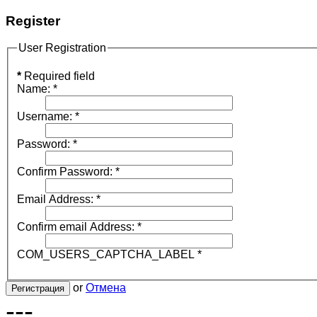
Register
User Registration
*
Required field
Name:
*
Username:
*
Password:
*
Confirm Password:
*
Email Address:
*
Confirm email Address:
*
COM_USERS_CAPTCHA_LABEL
*
or
Отмена
Регистрация
---