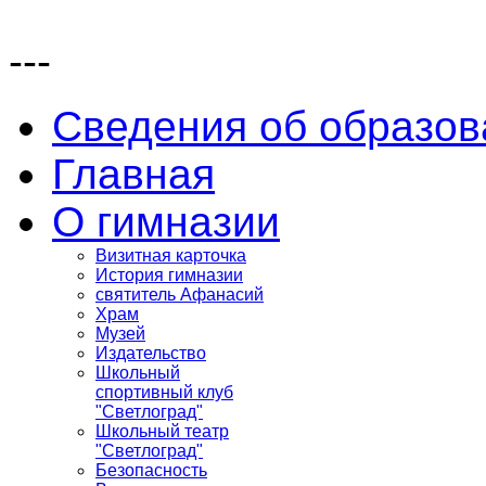
---
Сведения об образов
Главная
О гимназии
Визитная карточка
История гимназии
святитель Афанасий
Храм
Музей
Издательство
Школьный
спортивный клуб
"Светлоград"
Школьный театр
"Светлоград"
Безопасность