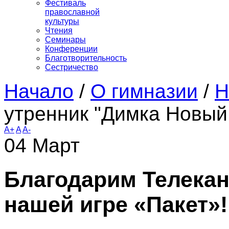
Фестиваль
православной
культуры
Чтения
Семинары
Конференции
Благотворительность
Сестричество
Начало
/
О гимназии
/
Н
утренник "Димка Новый
A+
A
A-
04
Март
Благодарим Телекан
нашей игре «Пакет»!