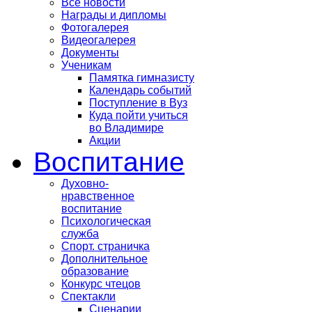
Все новости
Награды и дипломы
Фотогалерея
Видеогалерея
Документы
Ученикам
Памятка гимназисту
Календарь событий
Поступление в Вуз
Куда пойти учиться
во Владимире
Акции
Воспитание
Духовно-
нравственное
воспитание
Психологическая
служба
Спорт. страничка
Дополнительное
образование
Конкурс чтецов
Спектакли
Сценарии