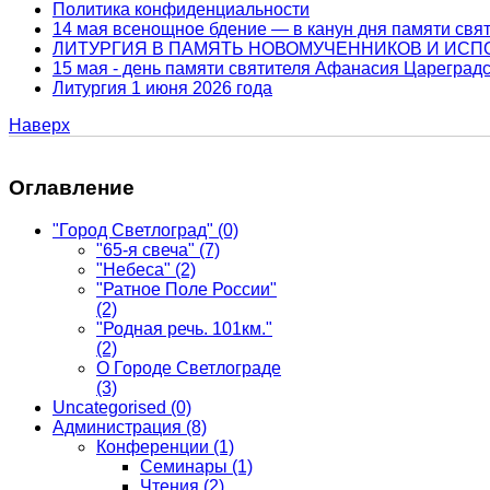
Политика конфиденциальности
14 мая всенощное бдение — в канун дня памяти свя
ЛИТУРГИЯ В ПАМЯТЬ НОВОМУЧЕННИКОВ И ИС
15 мая - день памяти святителя Афанасия Цареградс
Литургия 1 июня 2026 года
Наверх
Оглавление
"Город Светлоград"
(0)
"65-я свеча"
(7)
"Небеса"
(2)
"Ратное Поле России"
(2)
"Родная речь. 101км."
(2)
О Городе Светлограде
(3)
Uncategorised
(0)
Администрация
(8)
Конференции
(1)
Семинары
(1)
Чтения
(2)