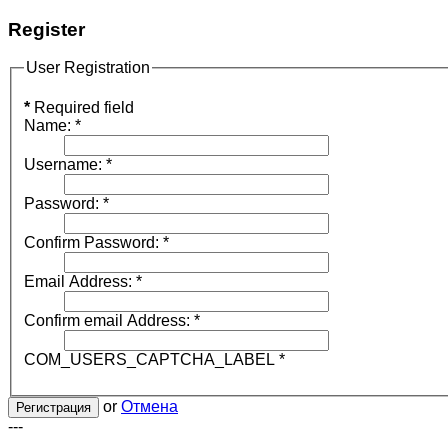
Register
User Registration
*
Required field
Name:
*
Username:
*
Password:
*
Confirm Password:
*
Email Address:
*
Confirm email Address:
*
COM_USERS_CAPTCHA_LABEL
*
or
Отмена
Регистрация
---