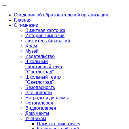
---
Сведения об образовательной организации
Главная
О гимназии
Визитная карточка
История гимназии
святитель Афанасий
Храм
Музей
Издательство
Школьный
спортивный клуб
"Светлоград"
Школьный театр
"Светлоград"
Безопасность
Все новости
Награды и дипломы
Фотогалерея
Видеогалерея
Документы
Ученикам
Памятка гимназисту
Календарь событий