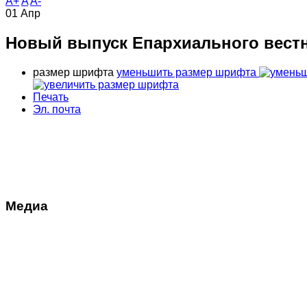
A+
A
A-
01
Апр
Новый выпуск Епархиального вестн
размер шрифта
уменьшить размер шрифта
Печать
Эл. почта
Медиа