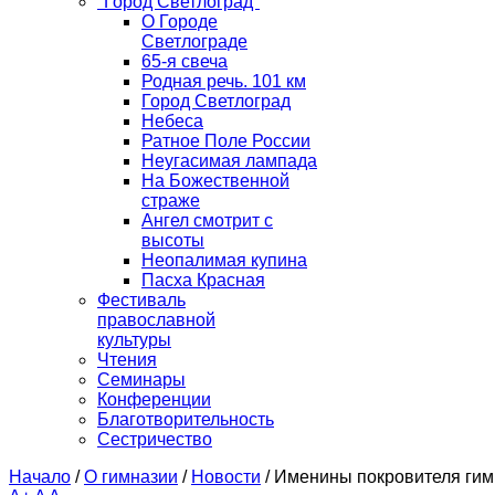
"Город Светлоград"
О Городе
Светлограде
65-я свеча
Родная речь. 101 км
Город Светлоград
Небеса
Ратное Поле России
Неугасимая лампада
На Божественной
страже
Ангел смотрит с
высоты
Неопалимая купина
Пасха Красная
Фестиваль
православной
культуры
Чтения
Семинары
Конференции
Благотворительность
Сестричество
Начало
/
О гимназии
/
Новости
/
Именины покровителя гимн