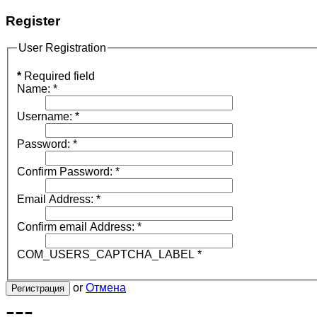
Register
User Registration
*
Required field
Name:
*
Username:
*
Password:
*
Confirm Password:
*
Email Address:
*
Confirm email Address:
*
COM_USERS_CAPTCHA_LABEL
*
or
Отмена
Регистрация
---