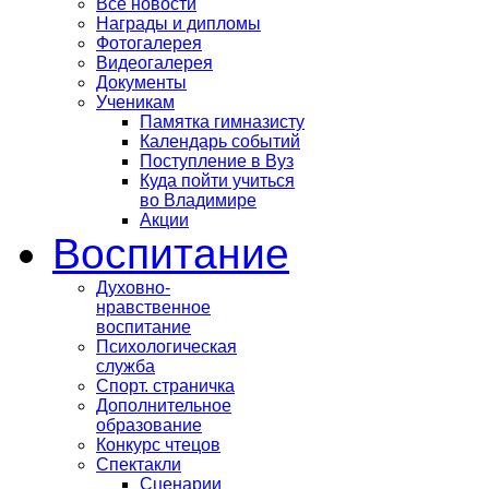
Все новости
Награды и дипломы
Фотогалерея
Видеогалерея
Документы
Ученикам
Памятка гимназисту
Календарь событий
Поступление в Вуз
Куда пойти учиться
во Владимире
Акции
Воспитание
Духовно-
нравственное
воспитание
Психологическая
служба
Спорт. страничка
Дополнительное
образование
Конкурс чтецов
Спектакли
Сценарии