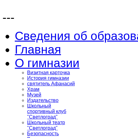
---
Сведения об образов
Главная
О гимназии
Визитная карточка
История гимназии
святитель Афанасий
Храм
Музей
Издательство
Школьный
спортивный клуб
"Светлоград"
Школьный театр
"Светлоград"
Безопасность