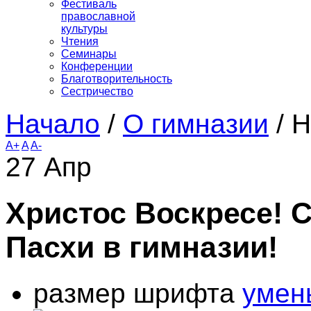
Фестиваль
православной
культуры
Чтения
Семинары
Конференции
Благотворительность
Сестричество
Начало
/
О гимназии
/
Н
A+
A
A-
27
Апр
Христос Воскресе! 
Пасхи в гимназии!
размер шрифта
умен