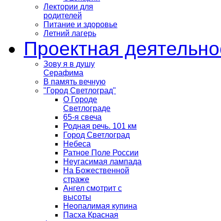
Лектории для
родителей
Питание и здоровье
Летний лагерь
Проектная деятельно
Зову я в душу
Серафима
В память вечную
"Город Светлоград"
О Городе
Светлограде
65-я свеча
Родная речь. 101 км
Город Светлоград
Небеса
Ратное Поле России
Неугасимая лампада
На Божественной
страже
Ангел смотрит с
высоты
Неопалимая купина
Пасха Красная