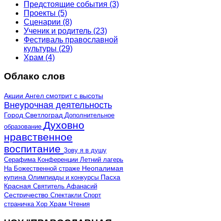
Предстоящие события
(3)
Проекты
(5)
Сценарии
(8)
Ученик и родитель
(23)
Фестиваль православной
культуры
(29)
Храм
(4)
Облако слов
Акции
Ангел смотрит с высоты
Внеурочная деятельность
Город Светлоград
Дополнительное
Духовно
образование
нравственное
воспитание
Зову я в душу
Серафима
Конференции
Летний лагерь
Неопалимая
На Божественной страже
купина
Олимпиады и конкурсы
Пасха
Красная
Святитель Афанасий
Сестричество
Спектакли
Спорт
страничка
Хор
Храм
Чтения