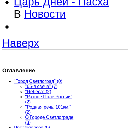
Царь Дней - Пасха
В
Новости
Наверх
Оглавление
"Город Светлоград"
(0)
"65-я свеча"
(7)
"Небеса"
(2)
"Ратное Поле России"
(2)
"Родная речь. 101км."
(2)
О Городе Светлограде
(3)
Uncategorised
(0)