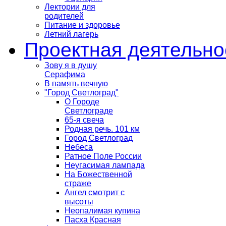
Лектории для
родителей
Питание и здоровье
Летний лагерь
Проектная деятельно
Зову я в душу
Серафима
В память вечную
"Город Светлоград"
О Городе
Светлограде
65-я свеча
Родная речь. 101 км
Город Светлоград
Небеса
Ратное Поле России
Неугасимая лампада
На Божественной
страже
Ангел смотрит с
высоты
Неопалимая купина
Пасха Красная