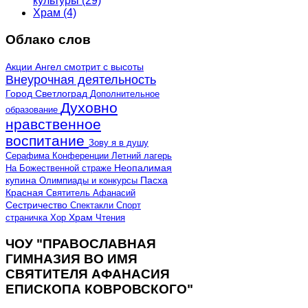
культуры
(29)
Храм
(4)
Облако слов
Акции
Ангел смотрит с высоты
Внеурочная деятельность
Город Светлоград
Дополнительное
Духовно
образование
нравственное
воспитание
Зову я в душу
Серафима
Конференции
Летний лагерь
Неопалимая
На Божественной страже
купина
Олимпиады и конкурсы
Пасха
Красная
Святитель Афанасий
Сестричество
Спектакли
Спорт
страничка
Хор
Храм
Чтения
ЧОУ "ПРАВОСЛАВНАЯ
ГИМНАЗИЯ ВО ИМЯ
СВЯТИТЕЛЯ АФАНАСИЯ
ЕПИСКОПА КОВРОВСКОГО"