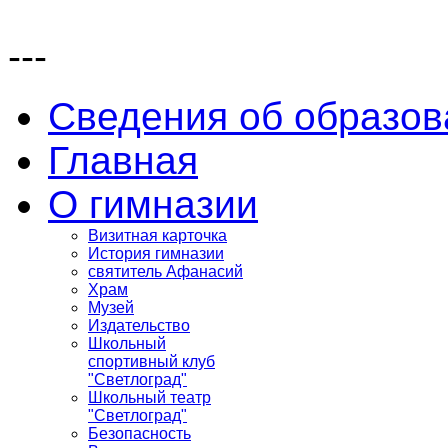
---
Сведения об образов
Главная
О гимназии
Визитная карточка
История гимназии
святитель Афанасий
Храм
Музей
Издательство
Школьный
спортивный клуб
"Светлоград"
Школьный театр
"Светлоград"
Безопасность