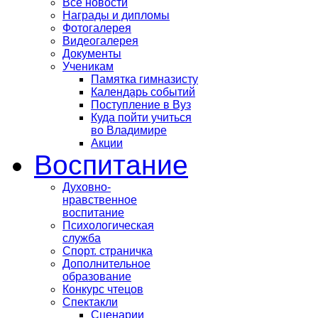
Все новости
Награды и дипломы
Фотогалерея
Видеогалерея
Документы
Ученикам
Памятка гимназисту
Календарь событий
Поступление в Вуз
Куда пойти учиться
во Владимире
Акции
Воспитание
Духовно-
нравственное
воспитание
Психологическая
служба
Спорт. страничка
Дополнительное
образование
Конкурс чтецов
Спектакли
Сценарии