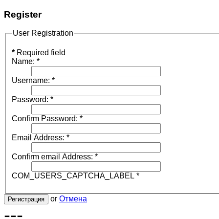
Register
User Registration
*
Required field
Name:
*
Username:
*
Password:
*
Confirm Password:
*
Email Address:
*
Confirm email Address:
*
COM_USERS_CAPTCHA_LABEL
*
or
Отмена
Регистрация
---