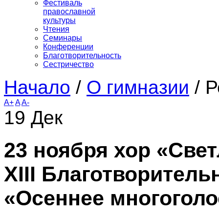
Фестиваль
православной
культуры
Чтения
Семинары
Конференции
Благотворительность
Сестричество
Начало
/
О гимназии
/
Р
A+
A
A-
19
Дек
23 ноября хор «Све
XIII Благотворител
«Осеннее многоголо