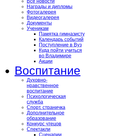
Все новости
Награды и дипломы
Фотогалерея
Видеогалерея
Документы
Ученикам
Памятка гимназисту
Календарь событий
Поступление в Вуз
Куда пойти учиться
во Владимире
Акции
Воспитание
Духовно-
нравственное
воспитание
Психологическая
служба
Спорт. страничка
Дополнительное
образование
Конкурс чтецов
Спектакли
Сценарии