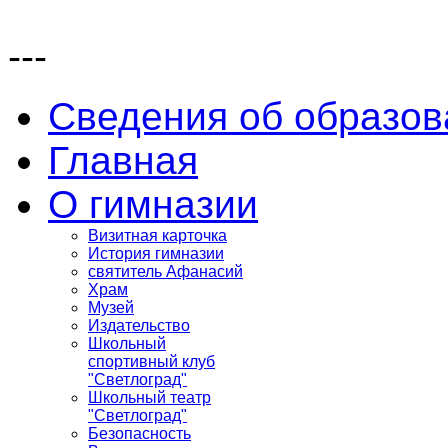
---
Сведения об образов
Главная
О гимназии
Визитная карточка
История гимназии
святитель Афанасий
Храм
Музей
Издательство
Школьный
спортивный клуб
"Светлоград"
Школьный театр
"Светлоград"
Безопасность