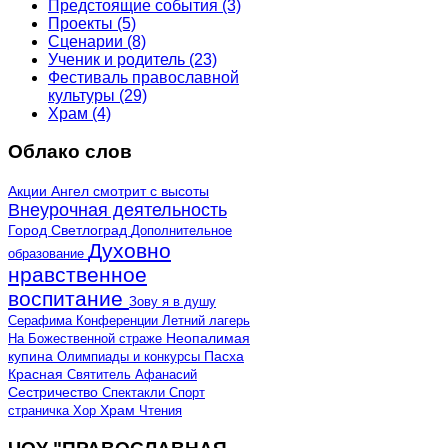
Предстоящие события
(3)
Проекты
(5)
Сценарии
(8)
Ученик и родитель
(23)
Фестиваль православной
культуры
(29)
Храм
(4)
Облако слов
Акции
Ангел смотрит с высоты
Внеурочная деятельность
Город Светлоград
Дополнительное
Духовно
образование
нравственное
воспитание
Зову я в душу
Серафима
Конференции
Летний лагерь
Неопалимая
На Божественной страже
купина
Олимпиады и конкурсы
Пасха
Красная
Святитель Афанасий
Сестричество
Спектакли
Спорт
страничка
Хор
Храм
Чтения