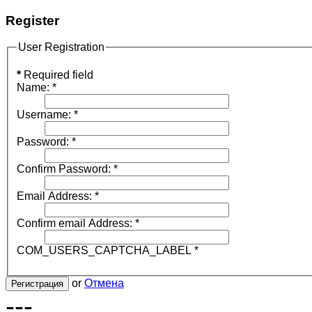
Register
User Registration
*
Required field
Name:
*
Username:
*
Password:
*
Confirm Password:
*
Email Address:
*
Confirm email Address:
*
COM_USERS_CAPTCHA_LABEL
*
or
Отмена
Регистрация
---