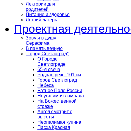
Лектории для
родителей
Питание и здоровье
Летний лагерь
Проектная деятельно
Зову я в душу
Серафима
В память вечную
"Город Светлоград"
О Городе
Светлограде
65-я свеча
Родная речь. 101 км
Город Светлоград
Небеса
Ратное Поле России
Неугасимая лампада
На Божественной
страже
Ангел смотрит с
высоты
Неопалимая купина
Пасха Красная