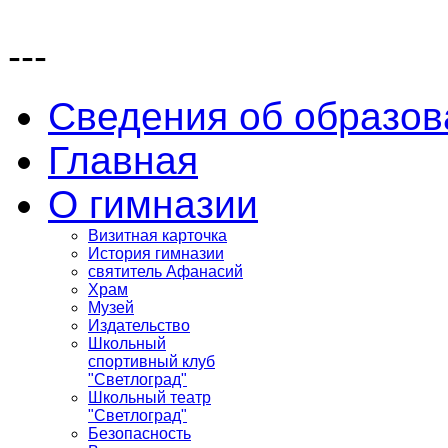
---
Сведения об образов
Главная
О гимназии
Визитная карточка
История гимназии
святитель Афанасий
Храм
Музей
Издательство
Школьный
спортивный клуб
"Светлоград"
Школьный театр
"Светлоград"
Безопасность