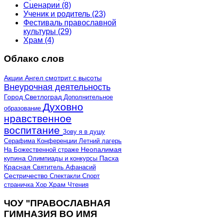
Сценарии
(8)
Ученик и родитель
(23)
Фестиваль православной
культуры
(29)
Храм
(4)
Облако слов
Акции
Ангел смотрит с высоты
Внеурочная деятельность
Город Светлоград
Дополнительное
Духовно
образование
нравственное
воспитание
Зову я в душу
Серафима
Конференции
Летний лагерь
Неопалимая
На Божественной страже
купина
Олимпиады и конкурсы
Пасха
Красная
Святитель Афанасий
Сестричество
Спектакли
Спорт
страничка
Хор
Храм
Чтения
ЧОУ "ПРАВОСЛАВНАЯ
ГИМНАЗИЯ ВО ИМЯ