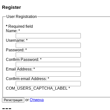
Register
User Registration
*
Required field
Name:
*
Username:
*
Password:
*
Confirm Password:
*
Email Address:
*
Confirm email Address:
*
COM_USERS_CAPTCHA_LABEL
*
or
Отмена
Регистрация
---