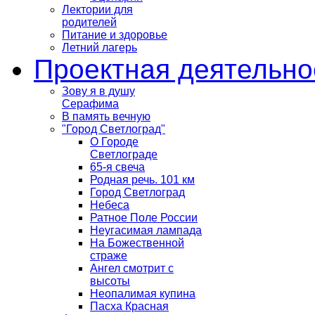
Лектории для
родителей
Питание и здоровье
Летний лагерь
Проектная деятельно
Зову я в душу
Серафима
В память вечную
"Город Светлоград"
О Городе
Светлограде
65-я свеча
Родная речь. 101 км
Город Светлоград
Небеса
Ратное Поле России
Неугасимая лампада
На Божественной
страже
Ангел смотрит с
высоты
Неопалимая купина
Пасха Красная