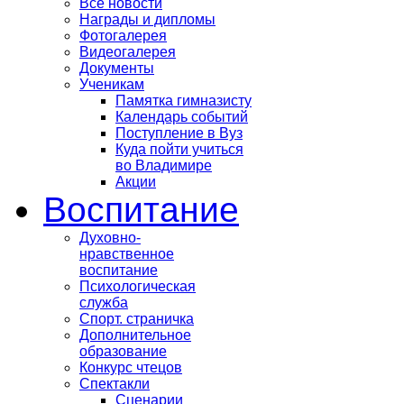
Все новости
Награды и дипломы
Фотогалерея
Видеогалерея
Документы
Ученикам
Памятка гимназисту
Календарь событий
Поступление в Вуз
Куда пойти учиться
во Владимире
Акции
Воспитание
Духовно-
нравственное
воспитание
Психологическая
служба
Спорт. страничка
Дополнительное
образование
Конкурс чтецов
Спектакли
Сценарии