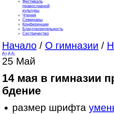
Фестиваль
православной
культуры
Чтения
Семинары
Конференции
Благотворительность
Сестричество
Начало
/
О гимназии
/
Н
A+
A
A-
25
Май
14 мая в гимназии 
бдение
размер шрифта
умен