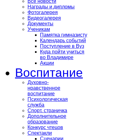
Все новости
Награды и дипломы
Фотогалерея
Видеогалерея
Документы
Ученикам
Памятка гимназисту
Календарь событий
Поступление в Вуз
Куда пойти учиться
во Владимире
Акции
Воспитание
Духовно-
нравственное
воспитание
Психологическая
служба
Спорт. страничка
Дополнительное
образование
Конкурс чтецов
Спектакли
Сценарии