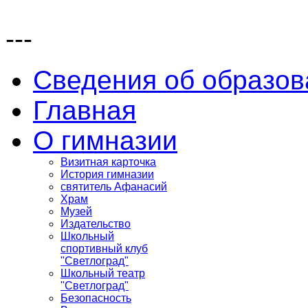
---
Сведения об образов
Главная
О гимназии
Визитная карточка
История гимназии
святитель Афанасий
Храм
Музей
Издательство
Школьный
спортивный клуб
"Светлоград"
Школьный театр
"Светлоград"
Безопасность