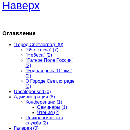
Наверх
Оглавление
"Город Светлоград"
(0)
"65-я свеча"
(7)
"Небеса"
(2)
"Ратное Поле России"
(2)
"Родная речь. 101км."
(2)
О Городе Светлограде
(3)
Uncategorised
(0)
Администрация
(8)
Конференции
(1)
Семинары
(1)
Чтения
(2)
Психологическая
служба
(2)
Галереи
(0)