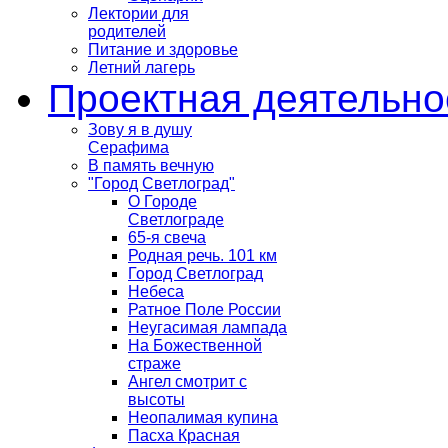
Лектории для
родителей
Питание и здоровье
Летний лагерь
Проектная деятельно
Зову я в душу
Серафима
В память вечную
"Город Светлоград"
О Городе
Светлограде
65-я свеча
Родная речь. 101 км
Город Светлоград
Небеса
Ратное Поле России
Неугасимая лампада
На Божественной
страже
Ангел смотрит с
высоты
Неопалимая купина
Пасха Красная