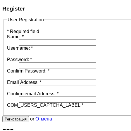
Register
User Registration
*
Required field
Name:
*
Username:
*
Password:
*
Confirm Password:
*
Email Address:
*
Confirm email Address:
*
COM_USERS_CAPTCHA_LABEL
*
or
Отмена
Регистрация
---