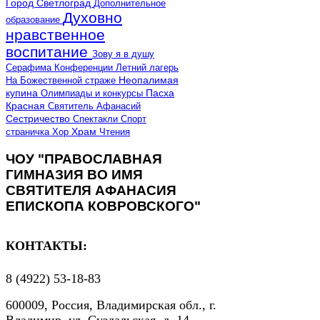
Город Светлоград
Дополнительное
Духовно
образование
нравственное
воспитание
Зову я в душу
Серафима
Конференции
Летний лагерь
Неопалимая
На Божественной страже
купина
Олимпиады и конкурсы
Пасха
Красная
Святитель Афанасий
Сестричество
Спектакли
Спорт
страничка
Хор
Храм
Чтения
ЧОУ "ПРАВОСЛАВНАЯ
ГИМНАЗИЯ ВО ИМЯ
СВЯТИТЕЛЯ АФАНАСИЯ
ЕПИСКОПА КОВРОВСКОГО"
КОНТАКТЫ:
8 (4922) 53-18-83
600009, Россия, Владимирская обл., г.
Владимир, ул. Суздальская, д. 14