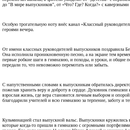
до "В мире выпускников", от «Что? Где? Когда?» с каверзным
Особую трогательную ноту внёс канал «Классный руководитель
героями вечера.
От имени классных руководителей выпускников поздравила Бе
Она исполнила проникновенную песню, а на экране тем времен
первые робкие шаги в гимназию, и походы, и уроки, и общие п
передали то, что невозможно перемотать или забыть.
С напутственными словами к выпускникам обратилась директор
пожелав хранить веру и доброту в сердце. Духовник гимназии
взрослая жизнь, где вера становится личным выбором и опоро
благодарили учителей и всю гимназию за терпение, заботу и т
Кульминацией стал выпускной вальс. Выпускники кружились в 
которые когда-то пришли в гимназию с огромными портфелями 