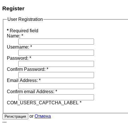
Register
User Registration
*
Required field
Name:
*
Username:
*
Password:
*
Confirm Password:
*
Email Address:
*
Confirm email Address:
*
COM_USERS_CAPTCHA_LABEL
*
or
Отмена
Регистрация
---