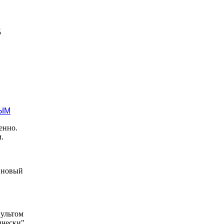
В
енно.
.
а новый
пультом
ически"