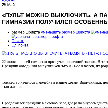
A+
A
A-
25
Май
«ПУЛЬТ МОЖНО ВЫКЛЮЧИТЬ. А ПАМ
ГИМНАЗИИ ПОЛУЧИЛСЯ ОСОБЕНН
размер шрифта
уменьшить размер шрифта
Печать
Эл. почта
22 июня в нашей гимназии прозвучал последний звонок. В эт
Праздник объединил выпускников 9-го и 11-го классов, их роди
Торжество началось с молебна в нашем храме. Выпускники, пе
этап жизни.
Продолжился праздник в актовом зале, где развернулось дейст
переключал каналы, а зрители увидели: от «Детства» с первок