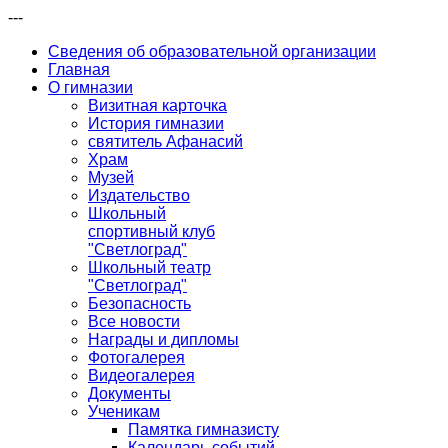
---
Сведения об образовательной организации
Главная
О гимназии
Визитная карточка
История гимназии
святитель Афанасий
Храм
Музей
Издательство
Школьный
спортивный клуб
"Светлоград"
Школьный театр
"Светлоград"
Безопасность
Все новости
Награды и дипломы
Фотогалерея
Видеогалерея
Документы
Ученикам
Памятка гимназисту
Календарь событий