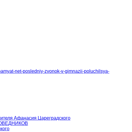
-pamyat-net-posledniy-zvonok-v-gimnazii-poluchilsya-
тителя Афанасия Цареградского
ПОВЕДНИКОВ
кого