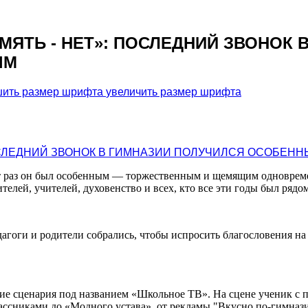
ЯТЬ - НЕТ»: ПОСЛЕДНИЙ ЗВОНОК 
ЫМ
увеличить размер шрифта
от раз он был особенным — торжественным и щемящим одноврем
телей, учителей, духовенство и всех, кто все эти годы был рядом
дагоги и родители собрались, чтобы испросить благословения н
вие сценария под названием «Школьное ТВ». На сцене ученик с 
лассниками до «Модного устава», от рекламы "Вкусно по-гимназ