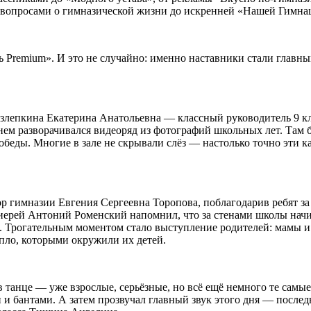
и вопросами о гимназической жизни до искренней «Нашей Гимна
 Premium». И это не случайно: именно наставники стали главн
злепкина Екатерина Анатольевна — классный руководитель 9 кл
ем разворачивался видеоряд из фотографий школьных лет. Там 
обеды. Многие в зале не скрывали слёз — настолько точно эти к
 гимназии Евгения Сергеевна Торопова, поблагодарив ребят за 
 иерей Антоний Роменский напомнил, что за стенами школы нач
й. Трогательным моментом стало выступление родителей: мамы 
епло, которыми окружили их детей.
танце — уже взрослые, серьёзные, но всё ещё немного те самые
и бантами. А затем прозвучал главный звук этого дня — после