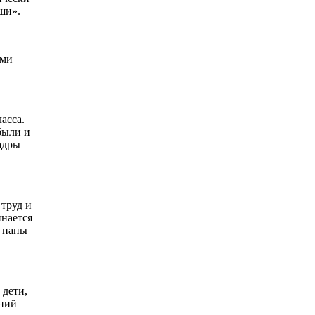
ши».
ыми
асса.
были и
адры
труд и
инается
и папы
 дети,
дний