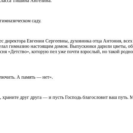
 класса Тишина Ангелина.
гимназическом саду.
рес директора Евгении Сергеевны, духовника отца Антония, всех
 делал гимназию настоящим домом. Выпускники дарили цветы, о
ня «Детство», которую пел уже почти взрослый, но такой родн
лючить. А память — нет».
, храните друг друга — и пусть Господь благословит ваш путь. 