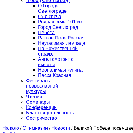
"Город Светлоград"
О Городе
Светлограде
65-я свеча
Родная речь. 101 км
Город Светлоград
Небеса
Ратное Поле России
Неугасимая лампада
На Божественной
страже
Ангел смотрит с
высоты
Неопалимая купина
Пасха Красная
Фестиваль
православной
культуры
Чтения
Семинары
Конференции
Благотворительность
Сестричество
Начало
/
О гимназии
/
Новости
/
Великой Победе посвящае