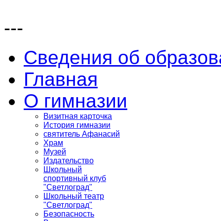
---
Сведения об образов
Главная
О гимназии
Визитная карточка
История гимназии
святитель Афанасий
Храм
Музей
Издательство
Школьный
спортивный клуб
"Светлоград"
Школьный театр
"Светлоград"
Безопасность