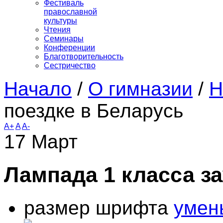
Фестиваль
православной
культуры
Чтения
Семинары
Конференции
Благотворительность
Сестричество
Начало
/
О гимназии
/
Н
поездке в Беларусь
A+
A
A-
17
Март
Лампада 1 класса з
размер шрифта
умен