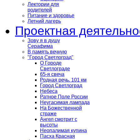
Лектории для
родителей
Питание и здоровье
Летний лагерь
Проектная деятельно
Зову я в душу
Серафима
В память вечную
"Город Светлоград"
О Городе
Светлограде
65-я свеча
Родная речь. 101 км
Город Светлоград
Небеса
Ратное Поле России
Неугасимая лампада
На Божественной
страже
Ангел смотрит с
высоты
Неопалимая купина
Пасха Красная