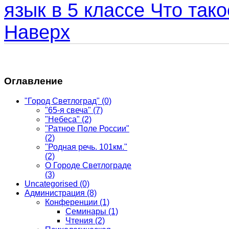
язык в 5 классе
Что тако
Наверх
Оглавление
"Город Светлоград"
(0)
"65-я свеча"
(7)
"Небеса"
(2)
"Ратное Поле России"
(2)
"Родная речь. 101км."
(2)
О Городе Светлограде
(3)
Uncategorised
(0)
Администрация
(8)
Конференции
(1)
Семинары
(1)
Чтения
(2)