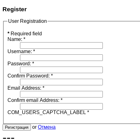
Register
User Registration
*
Required field
Name:
*
Username:
*
Password:
*
Confirm Password:
*
Email Address:
*
Confirm email Address:
*
COM_USERS_CAPTCHA_LABEL
*
or
Отмена
Регистрация
---