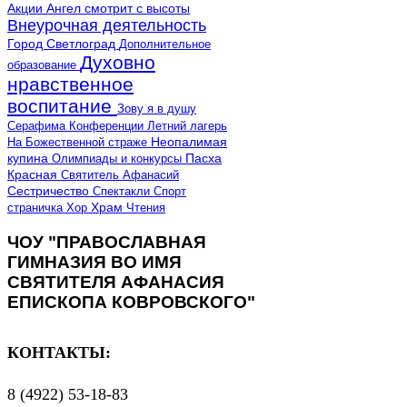
Акции
Ангел смотрит с высоты
Внеурочная деятельность
Город Светлоград
Дополнительное
Духовно
образование
нравственное
воспитание
Зову я в душу
Серафима
Конференции
Летний лагерь
Неопалимая
На Божественной страже
купина
Олимпиады и конкурсы
Пасха
Красная
Святитель Афанасий
Сестричество
Спектакли
Спорт
страничка
Хор
Храм
Чтения
ЧОУ "ПРАВОСЛАВНАЯ
ГИМНАЗИЯ ВО ИМЯ
СВЯТИТЕЛЯ АФАНАСИЯ
ЕПИСКОПА КОВРОВСКОГО"
КОНТАКТЫ:
8 (4922) 53-18-83