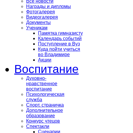
Все новости
Награды и дипломы
Фотогалерея
Видеогалерея
Документы
Ученикам
Памятка гимназисту
Календарь событий
Поступление в Вуз
Куда пойти учиться
во Владимире
Акции
Воспитание
Духовно-
нравственное
воспитание
Психологическая
служба
Спорт. страничка
Дополнительное
образование
Конкурс чтецов
Спектакли
Сценарии