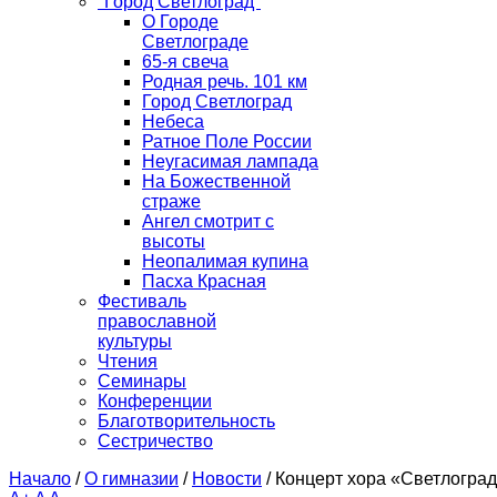
"Город Светлоград"
О Городе
Светлограде
65-я свеча
Родная речь. 101 км
Город Светлоград
Небеса
Ратное Поле России
Неугасимая лампада
На Божественной
страже
Ангел смотрит с
высоты
Неопалимая купина
Пасха Красная
Фестиваль
православной
культуры
Чтения
Семинары
Конференции
Благотворительность
Сестричество
Начало
/
О гимназии
/
Новости
/
Концерт хора «Светлогра