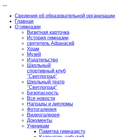
---
Сведения об образовательной организации
Главная
О гимназии
Визитная карточка
История гимназии
святитель Афанасий
Храм
Музей
Издательство
Школьный
спортивный клуб
"Светлоград"
Школьный театр
"Светлоград"
Безопасность
Все новости
Награды и дипломы
Фотогалерея
Видеогалерея
Документы
Ученикам
Памятка гимназисту
Календарь событий