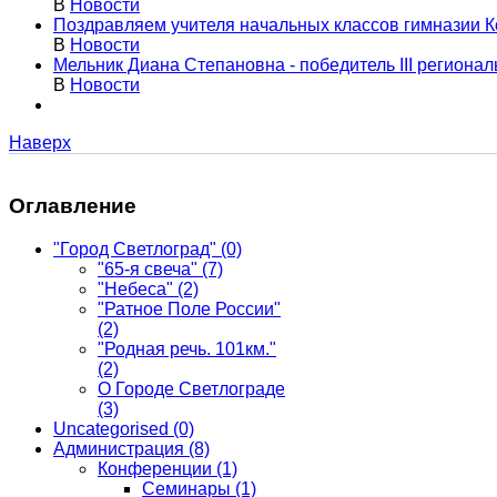
В
Новости
Поздравляем учителя начальных классов гимназии К
В
Новости
Мельник Диана Степановна - победитель III региона
В
Новости
Наверх
Оглавление
"Город Светлоград"
(0)
"65-я свеча"
(7)
"Небеса"
(2)
"Ратное Поле России"
(2)
"Родная речь. 101км."
(2)
О Городе Светлограде
(3)
Uncategorised
(0)
Администрация
(8)
Конференции
(1)
Семинары
(1)