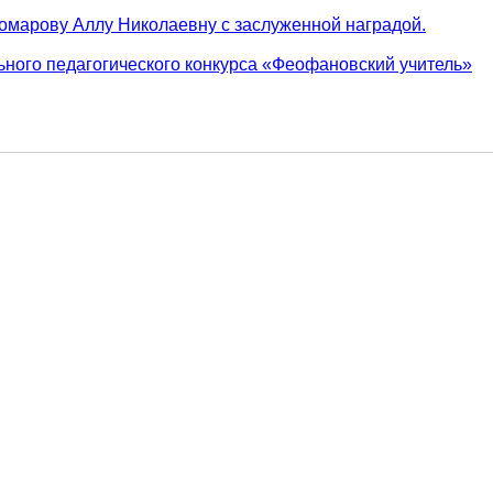
омарову Аллу Николаевну с заслуженной наградой.
льного педагогического конкурса «Феофановский учитель»