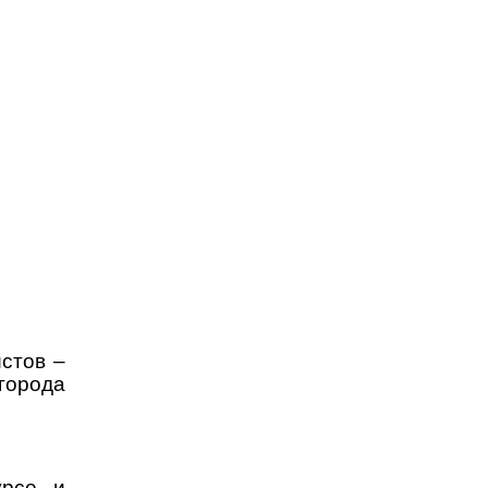
стов –
города
урсе и