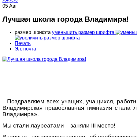
A+
A
A-
05
Авг
Лучшая школа города Владимира!
размер шрифта
уменьшить размер шрифта
Печать
Эл. почта
Поздравляем всех учащих, учащихся, работни
Владимирская православная гимназия стала л
Владимира».
Мы стали лауреатами
–
заняли
III
место!
Впервые негосударственное общеобразоват