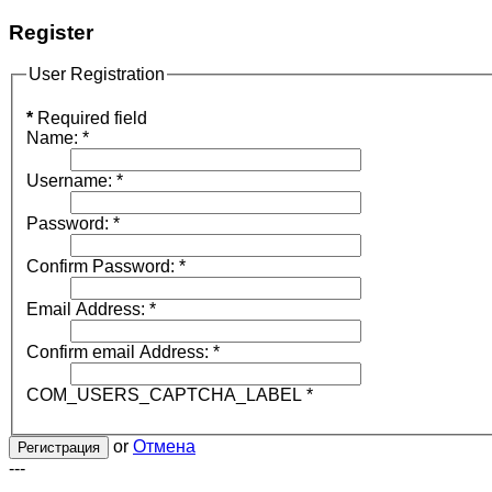
Register
User Registration
*
Required field
Name:
*
Username:
*
Password:
*
Confirm Password:
*
Email Address:
*
Confirm email Address:
*
COM_USERS_CAPTCHA_LABEL
*
or
Отмена
Регистрация
---