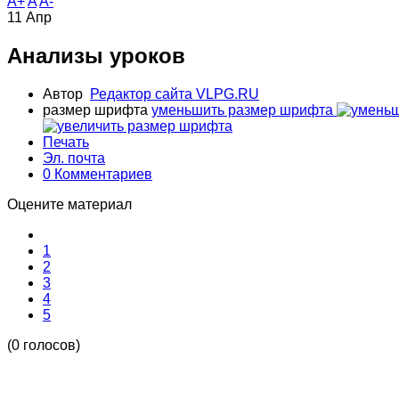
A+
A
A-
11
Апр
Анализы уроков
Автор
Редактор сайта VLPG.RU
размер шрифта
уменьшить размер шрифта
Печать
Эл. почта
0 Комментариев
Оцените материал
1
2
3
4
5
(0 голосов)