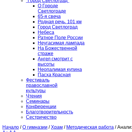
"Город Светлоград"
О Городе
Светлограде
65-я свеча
Родная речь. 101 км
Город Светлоград
Небеса
Ратное Поле России
Неугасимая лампада
На Божественной
страже
Ангел смотрит с
высоты
Неопалимая купина
Пасха Красная
Фестиваль
православной
культуры
Чтения
Семинары
Конференции
Благотворительность
Сестричество
Начало
/
О гимназии
/
Храм
/
Методическая работа
/
Анали