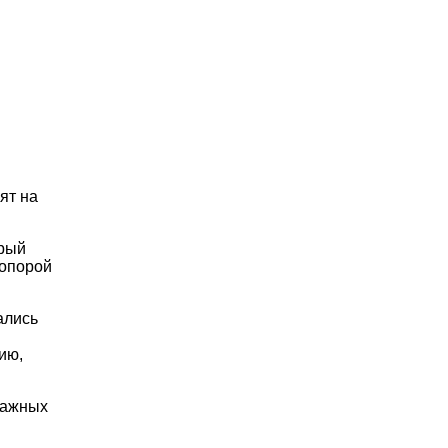
ят на
орый
 опорой
ались
ию,
мажных