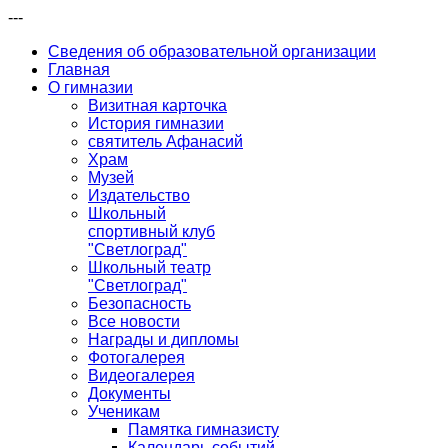
---
Сведения об образовательной организации
Главная
О гимназии
Визитная карточка
История гимназии
святитель Афанасий
Храм
Музей
Издательство
Школьный
спортивный клуб
"Светлоград"
Школьный театр
"Светлоград"
Безопасность
Все новости
Награды и дипломы
Фотогалерея
Видеогалерея
Документы
Ученикам
Памятка гимназисту
Календарь событий