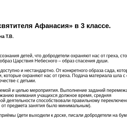
святителя Афанасия» в 3 классе.
а Т.В.
ознания детей, что добродетели охраняют нас от греха, сто
образ Царствия Небесного – образ спасения души.
доступно и нестандартно. От конкретного образа сада, кот
, которые охраняют нас от греха. Подача материала шла с
честве с детьми.
 темой и целью мероприятия. Выполнение заданий перемеж
ержанию внимания учащихся должное время, средняя
ной деятельности способствовали правильному переключен
 от предмета занятия было минимальным).
приёмы (дети выходили к доске, писали добродетели на бу