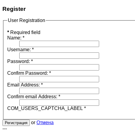
Register
User Registration
*
Required field
Name:
*
Username:
*
Password:
*
Confirm Password:
*
Email Address:
*
Confirm email Address:
*
COM_USERS_CAPTCHA_LABEL
*
or
Отмена
Регистрация
---