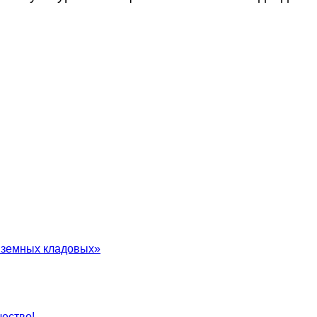
в земных кладовых»
ество!