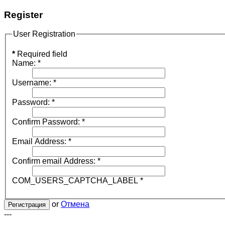
Register
User Registration
*
Required field
Name:
*
Username:
*
Password:
*
Confirm Password:
*
Email Address:
*
Confirm email Address:
*
COM_USERS_CAPTCHA_LABEL
*
or
Отмена
Регистрация
---