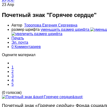
A+
A
A-
23
Апр
Почетный знак "Горячее сердце"
Автор
Торопова Евгения Сергеевна
размер шрифта
уменьшить размер шрифта
Печать
Эл. почта
0 Комментариев
Оцените материал
1
2
3
4
5
(0 голосов)
Почетный знак
«Горячее сердце»
Фонда социаль