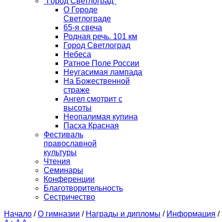
"Город Светлоград"
О Городе
Светлограде
65-я свеча
Родная речь. 101 км
Город Светлоград
Небеса
Ратное Поле России
Неугасимая лампада
На Божественной
страже
Ангел смотрит с
высоты
Неопалимая купина
Пасха Красная
Фестиваль
православной
культуры
Чтения
Семинары
Конференции
Благотворительность
Сестричество
Начало
/
О гимназии
/
Награды и дипломы
/
Информация
/