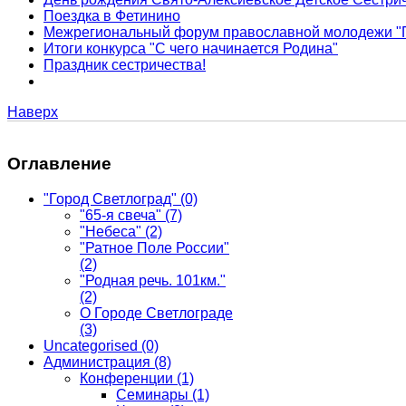
Поездка в Фетинино
Межрегиональный форум православной молодежи "
Итоги конкурса "С чего начинается Родина"
Праздник сестричества!
Наверх
Оглавление
"Город Светлоград"
(0)
"65-я свеча"
(7)
"Небеса"
(2)
"Ратное Поле России"
(2)
"Родная речь. 101км."
(2)
О Городе Светлограде
(3)
Uncategorised
(0)
Администрация
(8)
Конференции
(1)
Семинары
(1)