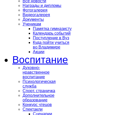
Все новости
Награды и дипломы
Фотогалерея
Видеогалерея
Документы
Ученикам
Памятка гимназисту
Календарь событий
Поступление в Вуз
Куда пойти учиться
во Владимире
Акции
Воспитание
Духовно-
нравственное
воспитание
Психологическая
служба
Спорт. страничка
Дополнительное
образование
Конкурс чтецов
Спектакли
Сценарии