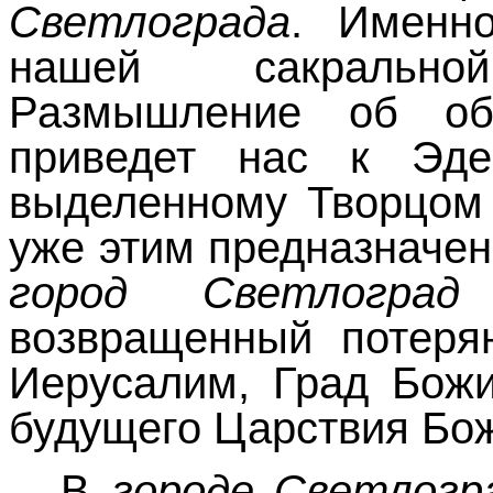
Светлограда
. Именн
нашей сакрально
Размышление об о
приведет нас к Эде
выделенному Творцом 
уже этим предназначе
город Светлогр
возвращенный потеря
Иерусалим, Град Божи
будущего Царствия Бож
В
городе Светлогр