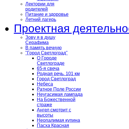
Лектории для
родителей
Питание и здоровье
Летний лагерь
Проектная деятельно
Зову я в душу
Серафима
В память вечную
"Город Светлоград"
О Городе
Светлограде
65-я свеча
Родная речь. 101 км
Город Светлоград
Небеса
Ратное Поле России
Неугасимая лампада
На Божественной
страже
Ангел смотрит с
высоты
Неопалимая купина
Пасха Красная