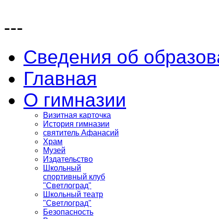
---
Сведения об образов
Главная
О гимназии
Визитная карточка
История гимназии
святитель Афанасий
Храм
Музей
Издательство
Школьный
спортивный клуб
"Светлоград"
Школьный театр
"Светлоград"
Безопасность