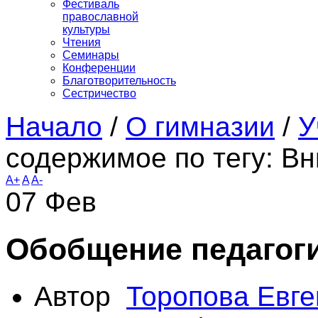
Фестиваль
православной
культуры
Чтения
Семинары
Конференции
Благотворительность
Сестричество
Начало
/
О гимназии
/
У
содержимое по тегу: В
A+
A
A-
07
Фев
Обобщение педагоги
Автор
Торопова Евге