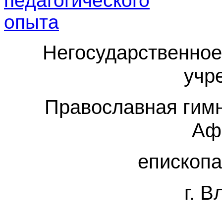
Негосударственно
учр
Православная гимн
Аф
епископа
г. 