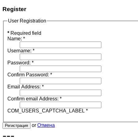
Register
User Registration
*
Required field
Name:
*
Username:
*
Password:
*
Confirm Password:
*
Email Address:
*
Confirm email Address:
*
COM_USERS_CAPTCHA_LABEL
*
or
Отмена
Регистрация
---