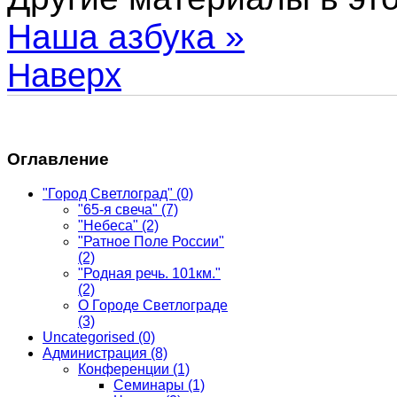
Наша азбука »
Наверх
Оглавление
"Город Светлоград"
(0)
"65-я свеча"
(7)
"Небеса"
(2)
"Ратное Поле России"
(2)
"Родная речь. 101км."
(2)
О Городе Светлограде
(3)
Uncategorised
(0)
Администрация
(8)
Конференции
(1)
Семинары
(1)