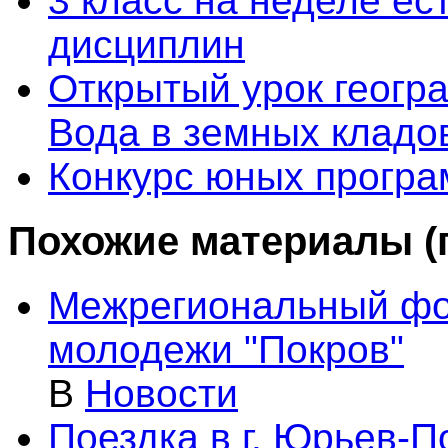
3 класс на неделе ес
дисциплин
Открытый урок геогра
Вода в земных кладо
Конкурс юных програ
Похожие материалы (п
Межрегиональный фо
молодежи "Покров"
В
Новости
Поездка в г. Юрьев-П