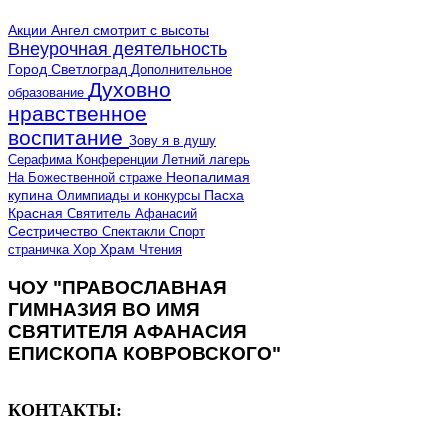
Акции
Ангел смотрит с высоты
Внеурочная деятельность
Город Светлоград
Дополнительное
Духовно
образование
нравственное
воспитание
Зову я в душу
Серафима
Конференции
Летний лагерь
Неопалимая
На Божественной страже
купина
Олимпиады и конкурсы
Пасха
Красная
Святитель Афанасий
Сестричество
Спектакли
Спорт
страничка
Хор
Храм
Чтения
ЧОУ "ПРАВОСЛАВНАЯ
ГИМНАЗИЯ ВО ИМЯ
СВЯТИТЕЛЯ АФАНАСИЯ
ЕПИСКОПА КОВРОВСКОГО"
КОНТАКТЫ: