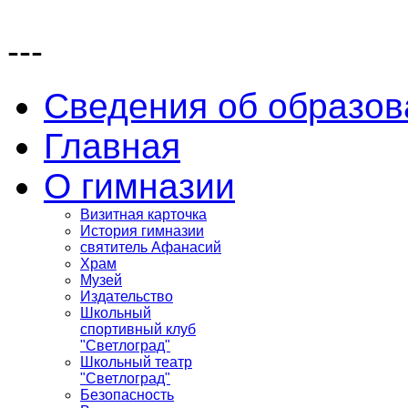
---
Сведения об образов
Главная
О гимназии
Визитная карточка
История гимназии
святитель Афанасий
Храм
Музей
Издательство
Школьный
спортивный клуб
"Светлоград"
Школьный театр
"Светлоград"
Безопасность