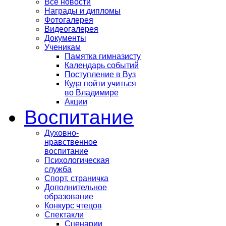
Все новости
Награды и дипломы
Фотогалерея
Видеогалерея
Документы
Ученикам
Памятка гимназисту
Календарь событий
Поступление в Вуз
Куда пойти учиться
во Владимире
Акции
Воспитание
Духовно-
нравственное
воспитание
Психологическая
служба
Спорт. страничка
Дополнительное
образование
Конкурс чтецов
Спектакли
Сценарии