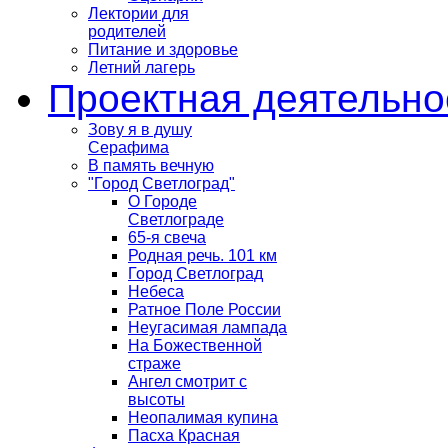
Лектории для
родителей
Питание и здоровье
Летний лагерь
Проектная деятельно
Зову я в душу
Серафима
В память вечную
"Город Светлоград"
О Городе
Светлограде
65-я свеча
Родная речь. 101 км
Город Светлоград
Небеса
Ратное Поле России
Неугасимая лампада
На Божественной
страже
Ангел смотрит с
высоты
Неопалимая купина
Пасха Красная