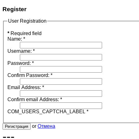
Register
User Registration
*
Required field
Name:
*
Username:
*
Password:
*
Confirm Password:
*
Email Address:
*
Confirm email Address:
*
COM_USERS_CAPTCHA_LABEL
*
or
Отмена
Регистрация
---