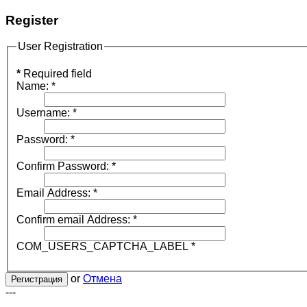
Register
User Registration
*
Required field
Name:
*
Username:
*
Password:
*
Confirm Password:
*
Email Address:
*
Confirm email Address:
*
COM_USERS_CAPTCHA_LABEL
*
or
Отмена
Регистрация
---