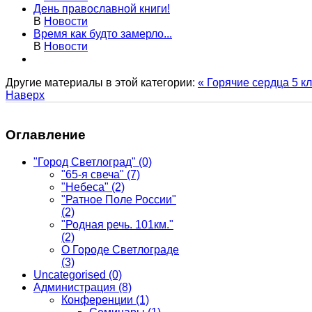
День православной книги!
В
Новости
Время как будто замерло...
В
Новости
Другие материалы в этой категории:
« Горячие сердца 5 к
Наверх
Оглавление
"Город Светлоград"
(0)
"65-я свеча"
(7)
"Небеса"
(2)
"Ратное Поле России"
(2)
"Родная речь. 101км."
(2)
О Городе Светлограде
(3)
Uncategorised
(0)
Администрация
(8)
Конференции
(1)