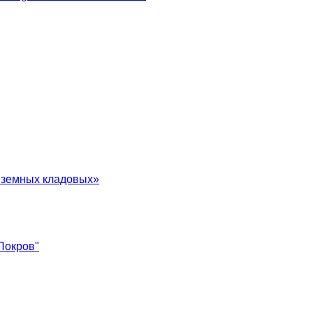
в земных кладовых»
Покров"