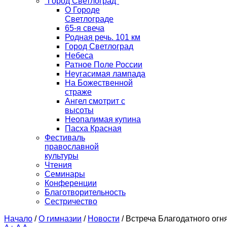
"Город Светлоград"
О Городе
Светлограде
65-я свеча
Родная речь. 101 км
Город Светлоград
Небеса
Ратное Поле России
Неугасимая лампада
На Божественной
страже
Ангел смотрит с
высоты
Неопалимая купина
Пасха Красная
Фестиваль
православной
культуры
Чтения
Семинары
Конференции
Благотворительность
Сестричество
Начало
/
О гимназии
/
Новости
/
Встреча Благодатного огн