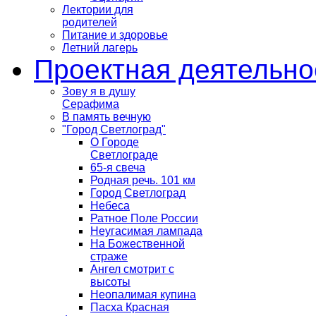
Лектории для
родителей
Питание и здоровье
Летний лагерь
Проектная деятельно
Зову я в душу
Серафима
В память вечную
"Город Светлоград"
О Городе
Светлограде
65-я свеча
Родная речь. 101 км
Город Светлоград
Небеса
Ратное Поле России
Неугасимая лампада
На Божественной
страже
Ангел смотрит с
высоты
Неопалимая купина
Пасха Красная