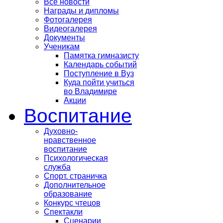
Все новости
Награды и дипломы
Фотогалерея
Видеогалерея
Документы
Ученикам
Памятка гимназисту
Календарь событий
Поступление в Вуз
Куда пойти учиться
во Владимире
Акции
Воспитание
Духовно-
нравственное
воспитание
Психологическая
служба
Спорт. страничка
Дополнительное
образование
Конкурс чтецов
Спектакли
Сценарии