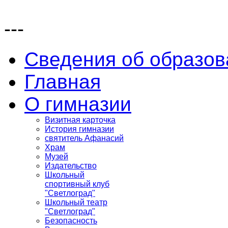
---
Сведения об образов
Главная
О гимназии
Визитная карточка
История гимназии
святитель Афанасий
Храм
Музей
Издательство
Школьный
спортивный клуб
"Светлоград"
Школьный театр
"Светлоград"
Безопасность