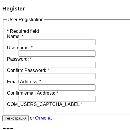
Register
User Registration
*
Required field
Name:
*
Username:
*
Password:
*
Confirm Password:
*
Email Address:
*
Confirm email Address:
*
COM_USERS_CAPTCHA_LABEL
*
or
Отмена
Регистрация
---