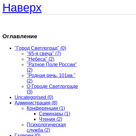
Наверх
Оглавление
"Город Светлоград"
(0)
"65-я свеча"
(7)
"Небеса"
(2)
"Ратное Поле России"
(2)
"Родная речь. 101км."
(2)
О Городе Светлограде
(3)
Uncategorised
(0)
Администрация
(8)
Конференции
(1)
Семинары
(1)
Чтения
(2)
Психологическая
служба
(2)
Галереи
(0)