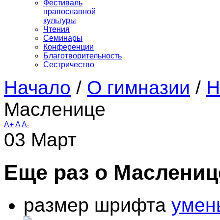
Фестиваль
православной
культуры
Чтения
Семинары
Конференции
Благотворительность
Сестричество
Начало
/
О гимназии
/
Н
Масленице
A+
A
A-
03
Март
Еще раз о Маслениц
размер шрифта
умен