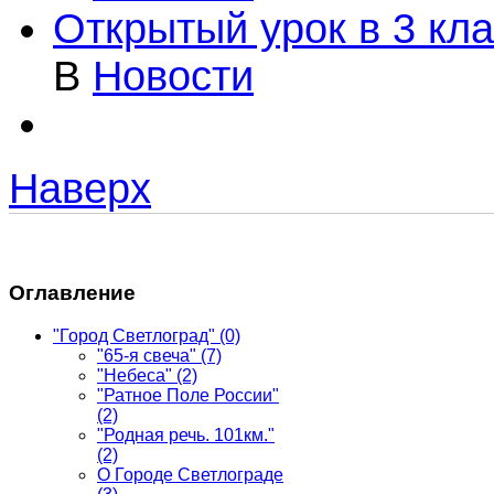
Открытый урок в 3 кл
В
Новости
Наверх
Оглавление
"Город Светлоград"
(0)
"65-я свеча"
(7)
"Небеса"
(2)
"Ратное Поле России"
(2)
"Родная речь. 101км."
(2)
О Городе Светлограде