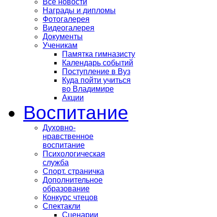
Все новости
Награды и дипломы
Фотогалерея
Видеогалерея
Документы
Ученикам
Памятка гимназисту
Календарь событий
Поступление в Вуз
Куда пойти учиться
во Владимире
Акции
Воспитание
Духовно-
нравственное
воспитание
Психологическая
служба
Спорт. страничка
Дополнительное
образование
Конкурс чтецов
Спектакли
Сценарии