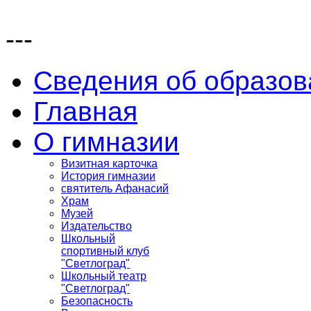
---
Сведения об образов
Главная
О гимназии
Визитная карточка
История гимназии
святитель Афанасий
Храм
Музей
Издательство
Школьный
спортивный клуб
"Светлоград"
Школьный театр
"Светлоград"
Безопасность