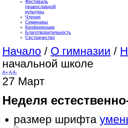
Фестиваль
православной
культуры
Чтения
Семинары
Конференции
Благотворительность
Сестричество
Начало
/
О гимназии
/
Н
начальной школе
A+
A
A-
27
Март
Неделя естественно
размер шрифта
умен