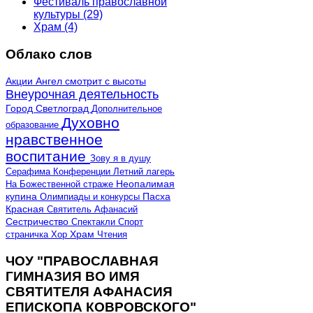
Фестиваль православной
культуры
(29)
Храм
(4)
Облако слов
Акции
Ангел смотрит с высоты
Внеурочная деятельность
Город Светлоград
Дополнительное
Духовно
образование
нравственное
воспитание
Зову я в душу
Серафима
Конференции
Летний лагерь
Неопалимая
На Божественной страже
купина
Олимпиады и конкурсы
Пасха
Красная
Святитель Афанасий
Сестричество
Спектакли
Спорт
страничка
Хор
Храм
Чтения
ЧОУ "ПРАВОСЛАВНАЯ
ГИМНАЗИЯ ВО ИМЯ
СВЯТИТЕЛЯ АФАНАСИЯ
ЕПИСКОПА КОВРОВСКОГО"