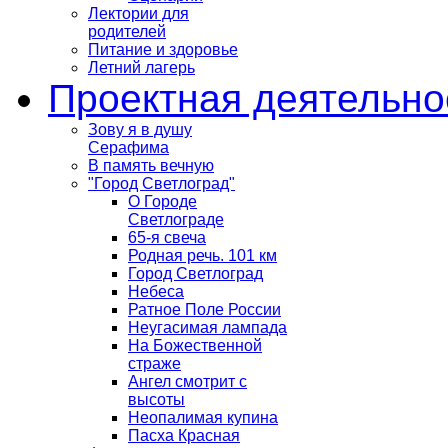
Лектории для
родителей
Питание и здоровье
Летний лагерь
Проектная деятельно
Зову я в душу
Серафима
В память вечную
"Город Светлоград"
О Городе
Светлограде
65-я свеча
Родная речь. 101 км
Город Светлоград
Небеса
Ратное Поле России
Неугасимая лампада
На Божественной
страже
Ангел смотрит с
высоты
Неопалимая купина
Пасха Красная