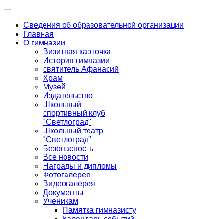
---
Сведения об образовательной организации
Главная
О гимназии
Визитная карточка
История гимназии
святитель Афанасий
Храм
Музей
Издательство
Школьный
спортивный клуб
"Светлоград"
Школьный театр
"Светлоград"
Безопасность
Все новости
Награды и дипломы
Фотогалерея
Видеогалерея
Документы
Ученикам
Памятка гимназисту
Календарь событий