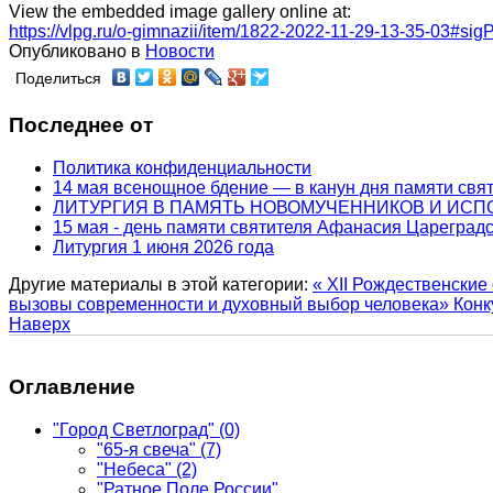
View the embedded image gallery online at:
https://vlpg.ru/o-gimnazii/item/1822-2022-11-29-13-35-03#si
Опубликовано в
Новости
Поделиться
Последнее от
Политика конфиденциальности
14 мая всенощное бдение — в канун дня памяти свя
ЛИТУРГИЯ В ПАМЯТЬ НОВОМУЧЕННИКОВ И ИС
15 мая - день памяти святителя Афанасия Цареградс
Литургия 1 июня 2026 года
Другие материалы в этой категории:
« XII Рождественски
вызовы современности и духовный выбор человека»
Конк
Наверх
Оглавление
"Город Светлоград"
(0)
"65-я свеча"
(7)
"Небеса"
(2)
"Ратное Поле России"