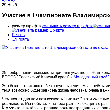
A+
A
A-
29
Нояб
Участие в I чемпионате Владимирс
размер шрифта
уменьшить размер шрифта
Печать
Эл. почта
28 ноября наши гимназисты приняли участие в I Чемпион
ВРООО "Российскмй Красный крест" и
Молодежный клуб "
Это было потрясающе, без преувеличения. Мы с ребятами 
тебя возможно будет зависеть жизнь человека, очень важ
Чемпионат дал нам возможность "вжиться" в эти ужасные 
реальности. Мы побывали на трёх разных локациях с разн
Кто уж кто, а актёры, игравшие роль пострадавших, справ