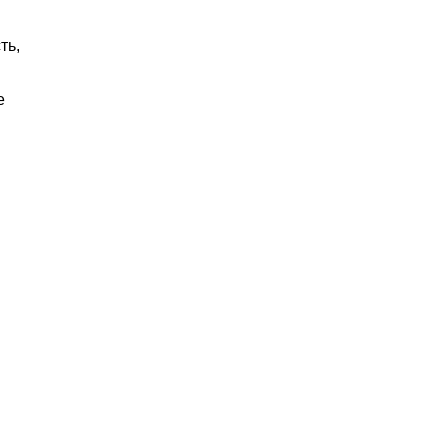
ть,
е