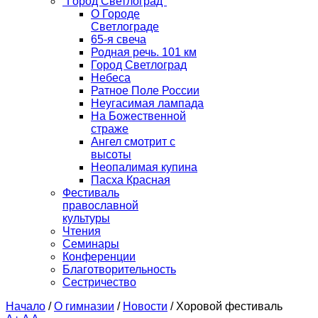
"Город Светлоград"
О Городе
Светлограде
65-я свеча
Родная речь. 101 км
Город Светлоград
Небеса
Ратное Поле России
Неугасимая лампада
На Божественной
страже
Ангел смотрит с
высоты
Неопалимая купина
Пасха Красная
Фестиваль
православной
культуры
Чтения
Семинары
Конференции
Благотворительность
Сестричество
Начало
/
О гимназии
/
Новости
/
Хоровой фестиваль