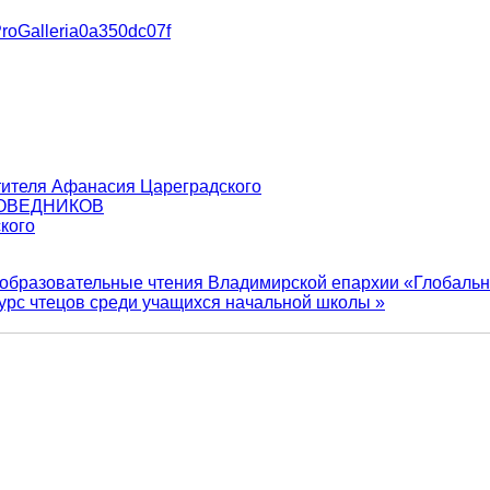
gProGalleria0a350dc07f
тителя Афанасия Цареградского
ПОВЕДНИКОВ
кого
е образовательные чтения Владимирской епархии «Глобаль
урс чтецов среди учащихся начальной школы »