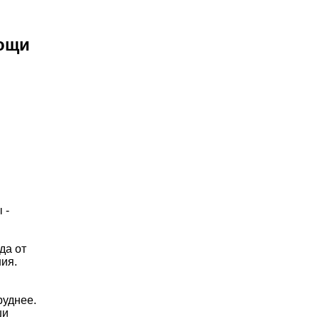
мощи
 -
да от
ия.
руднее.
ши