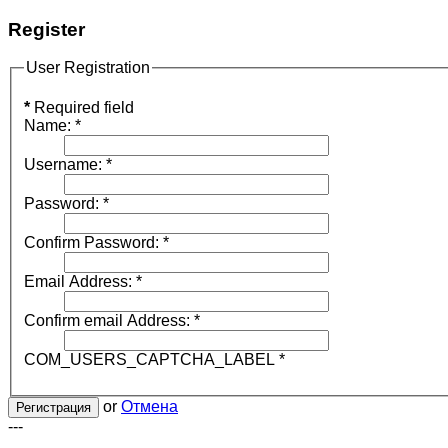
Register
User Registration
*
Required field
Name:
*
Username:
*
Password:
*
Confirm Password:
*
Email Address:
*
Confirm email Address:
*
COM_USERS_CAPTCHA_LABEL
*
or
Отмена
Регистрация
---