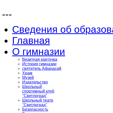
---
Сведения об образов
Главная
О гимназии
Визитная карточка
История гимназии
святитель Афанасий
Храм
Музей
Издательство
Школьный
спортивный клуб
"Светлоград"
Школьный театр
"Светлоград"
Безопасность