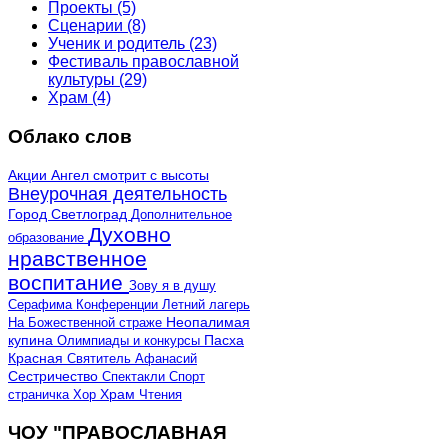
Проекты
(5)
Сценарии
(8)
Ученик и родитель
(23)
Фестиваль православной
культуры
(29)
Храм
(4)
Облако слов
Акции
Ангел смотрит с высоты
Внеурочная деятельность
Город Светлоград
Дополнительное
Духовно
образование
нравственное
воспитание
Зову я в душу
Серафима
Конференции
Летний лагерь
Неопалимая
На Божественной страже
купина
Олимпиады и конкурсы
Пасха
Красная
Святитель Афанасий
Сестричество
Спектакли
Спорт
страничка
Хор
Храм
Чтения
ЧОУ "ПРАВОСЛАВНАЯ