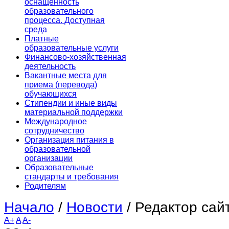
оснащенность
образовательного
процесса. Доступная
среда
Платные
образовательные услуги
Финансово-хозяйственная
деятельность
Вакантные места для
приема (перевода)
обучающихся
Стипендии и иные виды
материальной поддержки
Международное
сотрудничество
Организация питания в
образовательной
организации
Образовательные
стандарты и требования
Родителям
Начало
/
Новости
/
Редактор сай
A+
A
A-