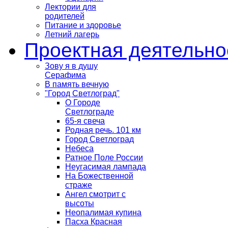
Лектории для
родителей
Питание и здоровье
Летний лагерь
Проектная деятельно
Зову я в душу
Серафима
В память вечную
"Город Светлоград"
О Городе
Светлограде
65-я свеча
Родная речь. 101 км
Город Светлоград
Небеса
Ратное Поле России
Неугасимая лампада
На Божественной
страже
Ангел смотрит с
высоты
Неопалимая купина
Пасха Красная