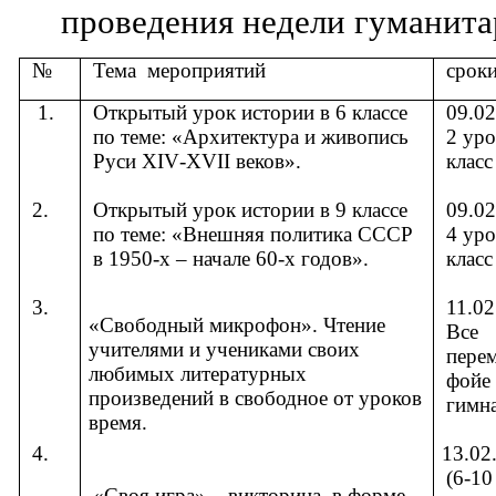
проведения недели гуманит
№
Тема
мероприятий
срок
1.
Открытый урок истории в 6 классе
09.02
по теме: «Архитектура и живопись
2 уро
Руси
XIV
-
XVII
веков».
класс
2.
Открытый урок истории в 9 классе
09.02
по теме: «Внешняя политика СССР
4 уро
в 1950-х – начале 60-х годов».
класс
3.
11.02
«Свободный микрофон». Чтение
Все
учителями и учениками своих
пере
любимых литературных
фойе
произведений в свободное от уроков
гимн
время.
4.
13.02
(6-10
«Своя игра» – викторина, в форме