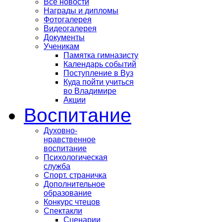
Все новости
Награды и дипломы
Фотогалерея
Видеогалерея
Документы
Ученикам
Памятка гимназисту
Календарь событий
Поступление в Вуз
Куда пойти учиться
во Владимире
Акции
Воспитание
Духовно-
нравственное
воспитание
Психологическая
служба
Спорт. страничка
Дополнительное
образование
Конкурс чтецов
Спектакли
Сценарии