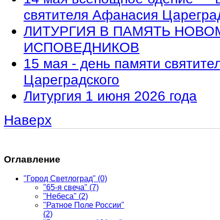
святителя Афанасия Царегра
ЛИТУРГИЯ В ПАМЯТЬ НОВО
ИСПОВЕДНИКОВ
15 мая - день памяти святит
Цареградского
Литургия 1 июня 2026 года
Наверх
Оглавление
"Город Светлоград"
(0)
"65-я свеча"
(7)
"Небеса"
(2)
"Ратное Поле России"
(2)