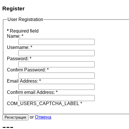
Register
User Registration
*
Required field
Name:
*
Username:
*
Password:
*
Confirm Password:
*
Email Address:
*
Confirm email Address:
*
COM_USERS_CAPTCHA_LABEL
*
or
Отмена
Регистрация
---