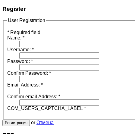
Register
User Registration
*
Required field
Name:
*
Username:
*
Password:
*
Confirm Password:
*
Email Address:
*
Confirm email Address:
*
COM_USERS_CAPTCHA_LABEL
*
or
Отмена
Регистрация
---