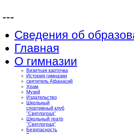
---
Сведения об образов
Главная
О гимназии
Визитная карточка
История гимназии
святитель Афанасий
Храм
Музей
Издательство
Школьный
спортивный клуб
"Светлоград"
Школьный театр
"Светлоград"
Безопасность