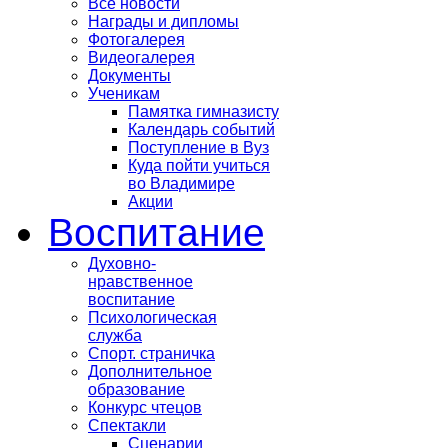
Все новости
Награды и дипломы
Фотогалерея
Видеогалерея
Документы
Ученикам
Памятка гимназисту
Календарь событий
Поступление в Вуз
Куда пойти учиться
во Владимире
Акции
Воспитание
Духовно-
нравственное
воспитание
Психологическая
служба
Спорт. страничка
Дополнительное
образование
Конкурс чтецов
Спектакли
Сценарии