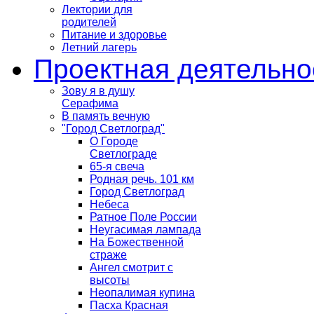
Лектории для
родителей
Питание и здоровье
Летний лагерь
Проектная деятельно
Зову я в душу
Серафима
В память вечную
"Город Светлоград"
О Городе
Светлограде
65-я свеча
Родная речь. 101 км
Город Светлоград
Небеса
Ратное Поле России
Неугасимая лампада
На Божественной
страже
Ангел смотрит с
высоты
Неопалимая купина
Пасха Красная