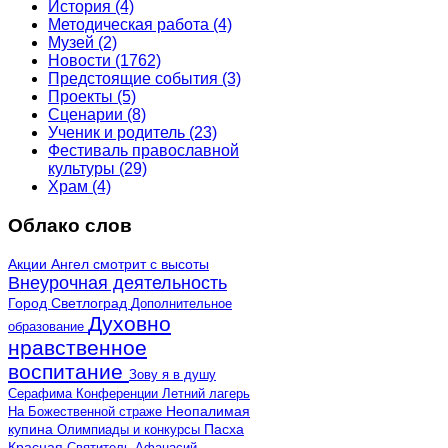
История
(4)
Методическая работа
(4)
Музей
(2)
Новости
(1762)
Предстоящие события
(3)
Проекты
(5)
Сценарии
(8)
Ученик и родитель
(23)
Фестиваль православной
культуры
(29)
Храм
(4)
Облако слов
Акции
Ангел смотрит с высоты
Внеурочная деятельность
Город Светлоград
Дополнительное
Духовно
образование
нравственное
воспитание
Зову я в душу
Серафима
Конференции
Летний лагерь
Неопалимая
На Божественной страже
купина
Олимпиады и конкурсы
Пасха
Красная
Святитель Афанасий