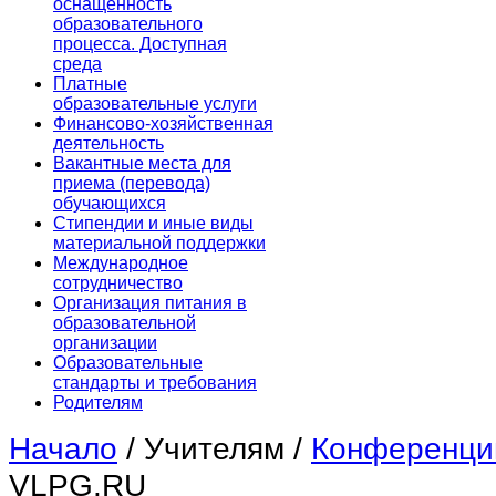
оснащенность
образовательного
процесса. Доступная
среда
Платные
образовательные услуги
Финансово-хозяйственная
деятельность
Вакантные места для
приема (перевода)
обучающихся
Стипендии и иные виды
материальной поддержки
Международное
сотрудничество
Организация питания в
образовательной
организации
Образовательные
стандарты и требования
Родителям
Начало
/
Учителям
/
Конференци
VLPG.RU