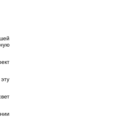
шей
ную
оект
 эту
свет
ании