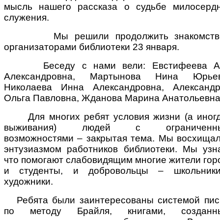
мысль нашего рассказа о судьбе милосерд
служения.
Мы решили продолжить знакомств
организаторами библиотеки 23 января.
Беседу с нами вели:
Евстифеева А
Александровна
,
Мартынова Нина Юрье
Николаева Инна Александровна
,
Александ
Ольга Павловна
,
Жданова Марина Анатольевн
Для многих ребят условия жизни (а иногд
выживания) людей с ограниченн
возможностями – закрытая тема. Мы восхища
энтузиазмом работников библиотеки. Мы узн
что помогают слабовидящим многие жители гор
и студенты, и добровольцы – школьник
художники.
Ребята были заинтересованы системой пис
по методу Брайля, книгами, созданн