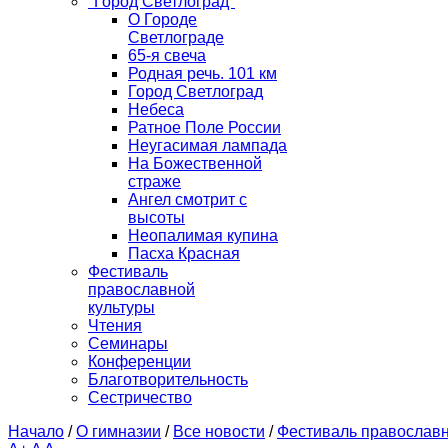
"Город Светлоград"
О Городе
Светлограде
65-я свеча
Родная речь. 101 км
Город Светлоград
Небеса
Ратное Поле России
Неугасимая лампада
На Божественной
страже
Ангел смотрит с
высоты
Неопалимая купина
Пасха Красная
Фестиваль
православной
культуры
Чтения
Семинары
Конференции
Благотворительность
Сестричество
Начало
/
О гимназии
/
Все новости
/
Фестиваль православн