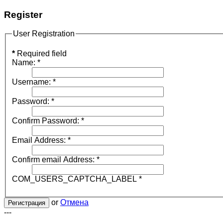
Register
User Registration
*
Required field
Name:
*
Username:
*
Password:
*
Confirm Password:
*
Email Address:
*
Confirm email Address:
*
COM_USERS_CAPTCHA_LABEL
*
or
Отмена
Регистрация
---