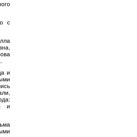
ного
о с
лла
вна
,
рова
а
.
а и
ыми
лись
али,
ода:
и и
ьма
ыми