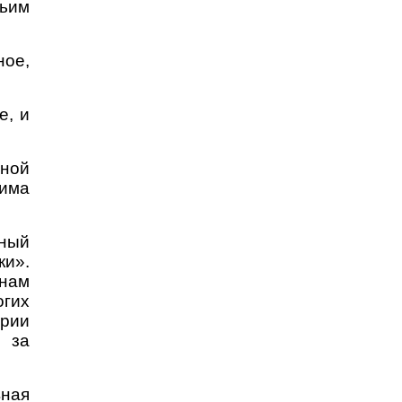
жьим
ное,
е, и
тной
дима
ный
ки».
 нам
огих
рии
и за
ная