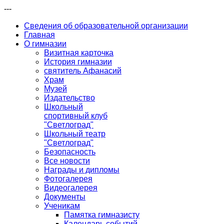
---
Сведения об образовательной организации
Главная
О гимназии
Визитная карточка
История гимназии
святитель Афанасий
Храм
Музей
Издательство
Школьный
спортивный клуб
"Светлоград"
Школьный театр
"Светлоград"
Безопасность
Все новости
Награды и дипломы
Фотогалерея
Видеогалерея
Документы
Ученикам
Памятка гимназисту
Календарь событий