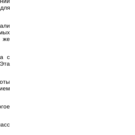
нии
 для
али
мых
е же
а с
 Эта
роты
ием
гое
ласс