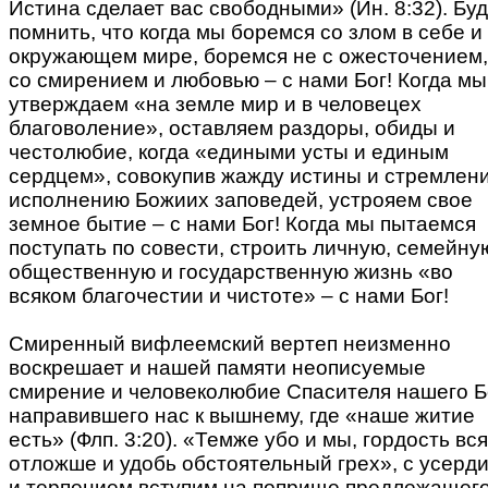
Истина сделает вас свободными» (Ин. 8:32). Бу
помнить, что когда мы боремся со злом в себе и
окружающем мире, боремся не с ожесточением,
со смирением и любовью – с нами Бог! Когда мы
утверждаем «на земле мир и в человецех
благоволение», оставляем раздоры, обиды и
честолюбие, когда «едиными усты и единым
сердцем», совокупив жажду истины и стремлени
исполнению Божиих заповедей, устрояем свое
земное бытие – с нами Бог! Когда мы пытаемся
поступать по совести, строить личную, семейну
общественную и государственную жизнь «во
всяком благочестии и чистоте» – с нами Бог!
Смиренный вифлеемский вертеп неизменно
воскрешает и нашей памяти неописуемые
смирение и человеколюбие Спасителя нашего Б
направившего нас к вышнему, где «наше житие
есть» (Флп. 3:20). «Темже убо и мы, гордость вся
отложше и удобь обстоятельный грех», с усерд
и терпением вступим на поприще предлежащег