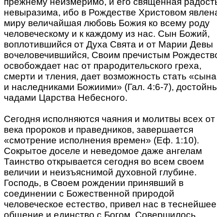
прежнему неизмеримо, и его священная радост
невыразима, ибо в Рождестве Христовом явлен
миру величайшая любовь Божия ко всему роду
человеческому и к каждому из нас. Сын Божий,
воплотившийся от Духа Свята и от Марии Девы
вочеловечившийся, Своим пречистым Рождеств
освобождает нас от прародительского греха,
смерти и тления, дает возможность стать «сын
и наследниками Божиими» (Гал. 4:6-7), достойн
чадами Царства Небесного.
Сегодня исполняются чаяния и молитвы всех от
века пророков и праведников, завершается
«смотрение исполнения времен» (Еф. 1:10).
Сокрытое доселе и неведомое даже ангелам
Таинство открывается сегодня во всем своем
величии и неизъяснимой духовной глубине.
Господь, в Своем рождении принявший в
соединении с Божественной природой
человеческое естество, привел нас в теснейшее
общение и единство с Богом. Совершилось