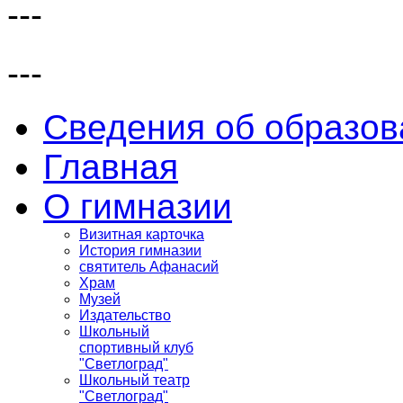
---
---
Сведения об образов
Главная
О гимназии
Визитная карточка
История гимназии
святитель Афанасий
Храм
Музей
Издательство
Школьный
спортивный клуб
"Светлоград"
Школьный театр
"Светлоград"