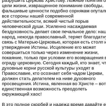
разрушить Церковь Христову. Ложные понятия о
цели жизни, извращенное понимание свободы,
фальшивые ценности подобно сорнякам опутал
все стороны нашей современной
действительности, всякий чистый порыв
человеческой души. Усиленно насаждаемая
бездуховность делает свое печальное дело: на
народ, некогда православный, теряет благодат
связь с Матерью-Церковью, которая есть столп 
утверждение Истины. Исцеление его может
совершиться только через изменение жизни,
покаяние, только при условии его возвращения 
ограду церковную. Сегодня каждый, кто знает, ч
духовные корни русской культуры уходят в
Православие, кто осознает себя чадом Церкви,
должен стать делателем на ниве духовного
просвещения. Истина, явленная во Христе – вот
единственная возможность преодолеть
окружающий хаос!
В это полное скорбей и надежд время давайте 