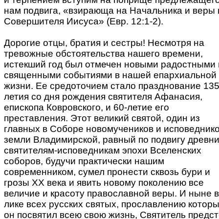
нам подвига, «взирающа на Начальника и веры 
Совершителя Иисуса» (Евр. 12:1-2).
Дорогие отцы, братия и сестры! Несмотря на
тревожные обстоятельства нашего времени,
истекший год был отмечен новыми радостными 
священными событиями в нашей епархиальной
жизни. Ее средоточием стало празднование 135
летия со дня рождения святителя Афанасия,
епископа Ковровского, и 60-летие его
преставления. Этот великий святой, один из
главных в Соборе новомучеников и исповедник
земли Владимирской, равный по подвигу древн
святителям-исповедникам эпохи Вселенских
соборов, будучи практически нашим
современником, сумел пронести сквозь бури и
грозы ХХ века и явить новому поколению все
величие и красоту православной веры. И ныне в
лике всех русских святых, прославлению котор
он посвятил всею свою жизнь, Святитель предс