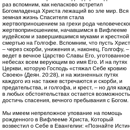
раз вспомним, как неласково встретил
Богомладенца Христа лежащий во зле мир. Вся
земная жизнь Спасителя стала
жертвоприношением за грехи рода человеческог
жертвоприношением, начавшимся в Вифлееме
иудейском и завершившимся муками и крестной
смертью на Голгофе. Вспомним, что пусть Хрис
– через скорби, унижения и, наконец, Голгофу, –
ведет в вечное Царство Славы Его, уготованное
небесах всем верующим во имя Его. И на путях
Церкви, которую Господь «стяжал Себе кровию
Своею» (Деян. 20:28), и на жизненных путях
каждого из нас также встречаются и скорби, и
предательства, и голгофа, и крест, – но для каж
в любых обстоятельствах остается возможность
достичь спасения, вечного пребывания с Богом.
Мы имеем непреложное упование на помощь
рожденного в Вифлееме Христа, Который
возвестил о Себе в Евангелии: «Познайте Истин