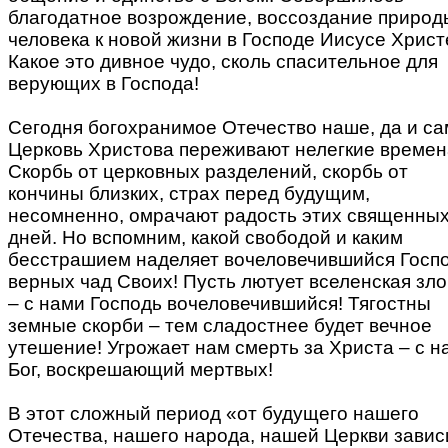
благодатное возрождение, воссоздание природ
человека к новой жизни в Господе Иисусе Христ
Какое это дивное чудо, сколь спасительное для
верующих в Господа!
Сегодня богохранимое Отечество наше, да и са
Церковь Христова переживают нелегкие времен
Скорбь от церковных разделений, скорбь от
кончины близких, страх перед будущим,
несомненно, омрачают радость этих священны
дней. Но вспомним, какой свободой и каким
бесстрашием наделяет вочеловечившийся Госп
верных чад Своих! Пусть лютует вселенская зл
– с нами Господь вочеловечившийся! Тягостны
земные скорби – тем сладостнее будет вечное
утешение! Угрожает нам смерть за Христа – с н
Бог, воскрешающий мертвых!
В этот сложный период «от будущего нашего
Отечества, нашего народа, нашей Церкви завис