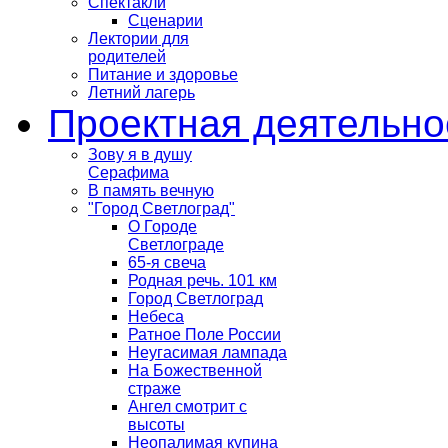
Спектакли
Сценарии
Лектории для
родителей
Питание и здоровье
Летний лагерь
Проектная деятельно
Зову я в душу
Серафима
В память вечную
"Город Светлоград"
О Городе
Светлограде
65-я свеча
Родная речь. 101 км
Город Светлоград
Небеса
Ратное Поле России
Неугасимая лампада
На Божественной
страже
Ангел смотрит с
высоты
Неопалимая купина